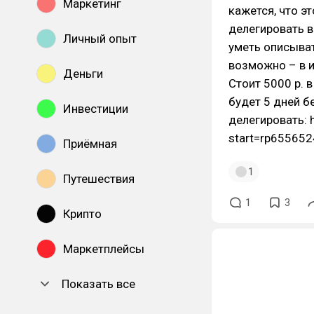
Маркетинг
кажется, что э
делегировать в
Личный опыт
уметь описыват
возможно – в и
Деньги
Стоит 5000 р. 
будет 5 дней б
Инвестиции
делегировать: h
start=rp65565
Приёмная
1
Путешествия
1
3
Крипто
Маркетплейсы
Показать все