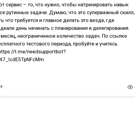
тот сервис – то, что нужно, чтобы натренировать навык
се рутинные задачи. Думаю, что это суперважный скилл,
ь что требуется и главное делать это везде, где
деале день начинать с планирования и делегирования.
в месяц, неограниченное количество задач. По ссылке
есплатного тестового периода, пробуйте и учитесь
ttps://t.me/needsupportbot?
247_lcdE5TpNFcMm