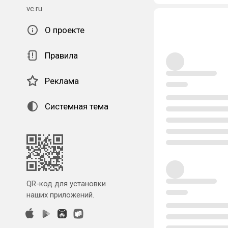
vc.ru
О проекте
Правила
Реклама
Системная тема
QR-код для установки
наших приложений.