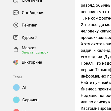
Моя лента
разряд обычны
независимо от 
Сообщения
1. не комфортн
2. не всегда м
Рейтинг
человеку какую
Курсы
просиживал вре
Хотя охота нан
Маркет
задач и календ
Оплата подписок
его задачи. Ду
Викторина
Понял, что над
сервис Тинькоф
информацию про
Темы
Найти нужный м
AI
бизнеса практи
Недавно попроб
Сервисы
или по списку 
Кастомизироват