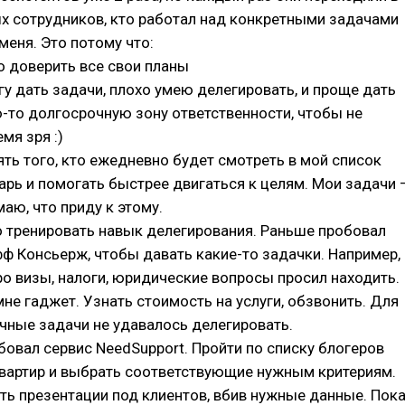
х сотрудников, кто работал над конкретными задачами
меня. Это потому что:
о доверить все свои планы
огу дать задачи, плохо умею делегировать, и проще дать
-то долгосрочную зону ответственности, чтобы не
мя зря :)
ять того, кто ежедневно будет смотреть в мой список
арь и помогать быстрее двигаться к целям. Мои задачи 
маю, что приду к этому.
о тренировать навык делегирования. Раньше пробовал
ф Консьерж, чтобы давать какие-то задачки. Например,
 визы, налоги, юридические вопросы просил находить.
не гаджет. Узнать стоимость на услуги, обзвонить. Для
чные задачи не удавалось делегировать.
овал сервис NeedSupport. Пройти по списку блогеров
квартир и выбрать соответствующие нужным критериям.
ь презентации под клиентов, вбив нужные данные. Пок