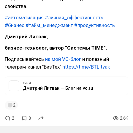
свойства.
#автоматизация
#личная_эффективность
#бизнес
#тайм_менеджмент
#продуктивность
Дмитрий Литвак,
бизнес-технолог, автор “Системы TIME”.
Подписывайтесь
на мой VC-блог
и полезный
телеграм-канал "БизТех"
https://t.me/BTLitvak
vc.ru
Дмитрий Литвак — Блог на vc.ru
2
2
8
2.6K