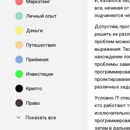
И, казалось бы
Маркетинг
все, начиная о
подчиняется чё
Личный опыт
Допустим, прог
Деньги
решить ее разл
проблем можно
Путешествия
выражения. Тв
нахождении ло
Приёмная
проблемы завис
программирова
Инвестиции
проектировани
различных зада
Крипто
Условно IT-спе
Право
кто работают 
исключительно 
Показать все
программирован
затем в дальне