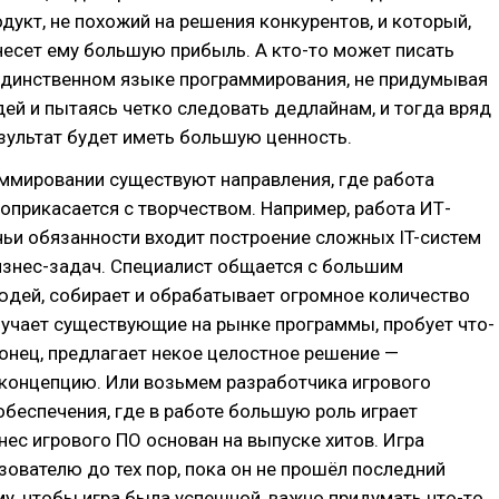
дукт, не похожий на решения конкурентов, и который,
есет ему большую прибыль. А кто-то может писать
единственном языке программирования, не придумывая
ей и пытаясь четко следовать дедлайнам, и тогда вряд
зультат будет иметь большую ценность.
ммировании существуют направления, где работа
оприкасается с творчеством. Например, работа ИТ-
 чьи обязанности входит построение сложных IT-систем
изнес-задач. Специалист общается с большим
юдей, собирает и обрабатывает огромное количество
учает существующие на рынке программы, пробует что-
конец, предлагает некое целостное решение —
 концепцию. Или возьмем разработчика игрового
беспечения, где в работе большую роль играет
нес игрового ПО основан на выпуске хитов. Игра
зователю до тех пор, пока он не прошёл последний
му, чтобы игра была успешной, важно придумать что-то