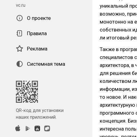
vc.ru
уникальный про
возможно, прин
О проекте
монотонно на 
собственных ид
Правила
ли итоговый ре
Реклама
Также в програ
специалистов с
Системная тема
архитектора, в
для решения б
количеством л
информации, из
то новое. И на
архитектурную
QR-код для установки
программного о
наших приложений.
концепция. Биз
интересна поль
уровень, поэто