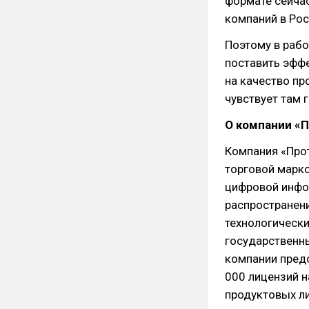
формате сейча
компаний в Росс
Поэтому в раб
поставить эффе
на качество пр
чувствует там 
О компании «
Компания «Про
торговой марк
цифровой инфо
распространени
технологическ
государственны
компании предс
000 лицензий н
продуктовых ли