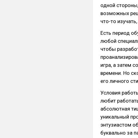
одной стороны,
возможных реше
что-то изучать
Есть период об
любой специал
чтобы разработ
проанализиров
игра, а затем 
времени. Но ск
его личного ст
Условия работы
любит работать
абсолютная тиш
уникальный про
энтузиастом о
буквально за п