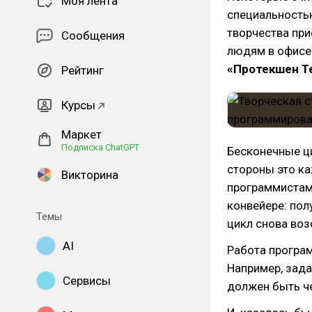
Моя лента
специальностью
творчества при
Сообщения
людям в офисе
«Протекшен Т
Рейтинг
Курсы
Маркет
Подписка ChatGPT
Бесконечные ц
стороны это к
Викторина
программистам 
конвейере: пол
Темы
цикл снова воз
AI
Работа програм
Например, зада
Сервисы
должен быть ч