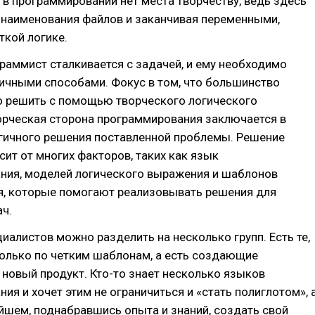
, в программировании нет места творчеству, ведь здесь
т наименования файлов и заканчивая переменными,
ткой логике.
раммист сталкивается с задачей, и ему необходимо
ичными способами. Фокус в том, что большинство
 решить с помощью творческого логического
орческая сторона программирования заключается в
гичного решения поставленной проблемы. Решение
ит от многих факторов, таких как язык
ния, моделей логического выражения и шаблонов
я, которые помогают реализовывать решения для
ч.
циалистов можно разделить на несколько групп. Есть те,
только по четким шаблонам, а есть создающие
новый продукт. Кто-то знает несколько языков
ия и хочет этим не ограничиться и «стать полиглотом», 
йшем, поднабравшись опыта и знаний, создать свой