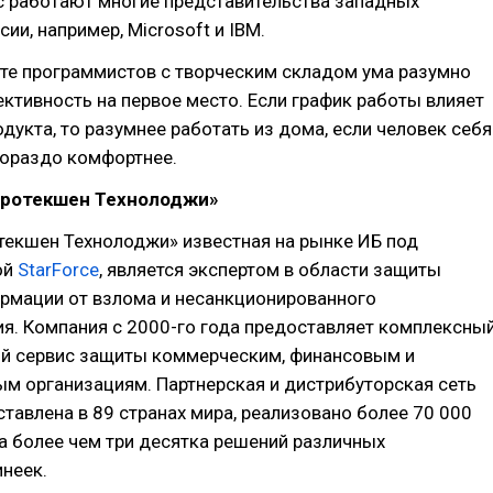
с работают многие представительства западных
ии, например, Microsoft и IBM.
оте программистов с творческим складом ума разумно
ктивность на первое место. Если график работы влияет
одукта, то разумнее работать из дома, если человек себя
гораздо комфортнее.
Протекшен Технолоджи»
текшен Технолоджи» известная на рынке ИБ под
ой
StarForce
, является экспертом в области защиты
рмации от взлома и несанкционированного
я. Компания с 2000-го года предоставляет комплексны
ий сервис защиты коммерческим, финансовым и
м организациям. Партнерская и дистрибуторская сеть
тавлена в 89 странах мира, реализовано более 70 000
а более чем три десятка решений различных
неек.