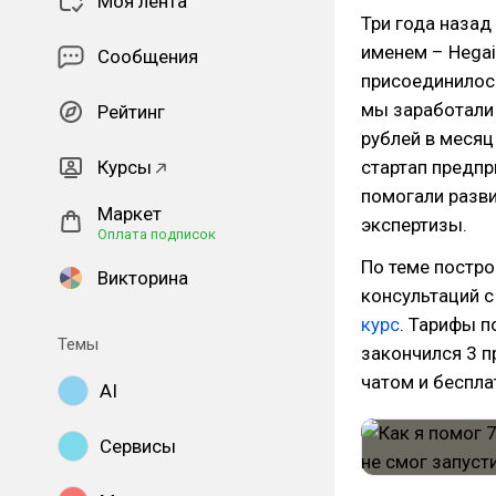
Моя лента
Три года назад
именем – Hegai
Сообщения
присоединилось
мы заработали 
Рейтинг
рублей в месяц
Курсы
стартап предпр
помогали разви
Маркет
экспертизы.
Оплата подписок
По теме постр
Викторина
консультаций с
курс
. Тарифы п
Темы
закончился 3 
чатом и беспла
AI
Сервисы