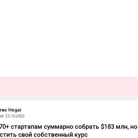
во Hegai
ыт
25.10.2022
 70+ стартапам суммарно собрать $183 млн, но
устить свой собственный курс