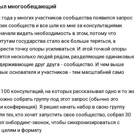
 был многообещающий
 года у многих участников сообщества появился запрос
оих сообществ и все шли ко мне за консультациями.
начали видеть необходимость в этом, потому что
итутам государства стало все больше теряться, а
рести точку опоры усиливаться. И этой точкой опоры
вятся несколько людей рядом, разделяющие одинаковы
ддерживающие друг друга - сообщество. И чем выше
ык основателя и участников - тем масштабней само
 100 консультаций, на которых рассказывал одно и то же
 можно собрать группу под этот запрос (обычно это
и конференция). Я решил начать набор в свою группу
я тех, кто хочет запустить свое сообщество, собрал 30
ел онбординг-звонок, чтобы синхронизироваться с
 целям и формату.