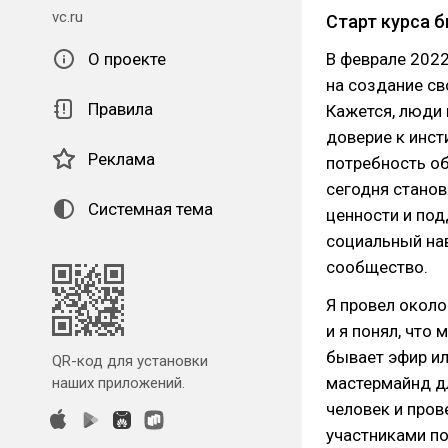
vc.ru
Старт курса
О проекте
В феврале 2022
на создание св
Правила
Кажется, люди 
доверие к инст
Реклама
потребность об
сегодня стано
Системная тема
ценности и по
социальный нав
сообщество.
Я провел около
и я понял, что
бывает эфир ил
QR-код для установки
мастермайнд дл
наших приложений.
человек и пров
участниками по