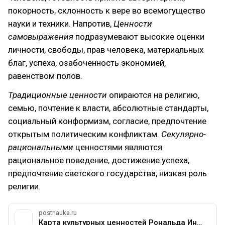
покорность, склонность к вере во всемогущество
науки и техники. Напротив,
Ценности
самовыражения
подразумевают высокие оценки
личности, свободы, прав человека, материальных
благ, успеха, озабоченность экономией,
равенством полов.
Традиционные ценности
опираются на религию,
семью, почтение к власти, абсолютные стандарты,
социальный конформизм, согласие, предпочтение
открытым политическим конфликтам.
Секулярно-
рациональными
ценностями являются
рациональное поведение, достижение успеха,
предпочтение светского государства, низкая роль
религии.
postnauka.ru
Карта культурных ценностей Рональда Инглхарта — все самое интересное на ПостНауке