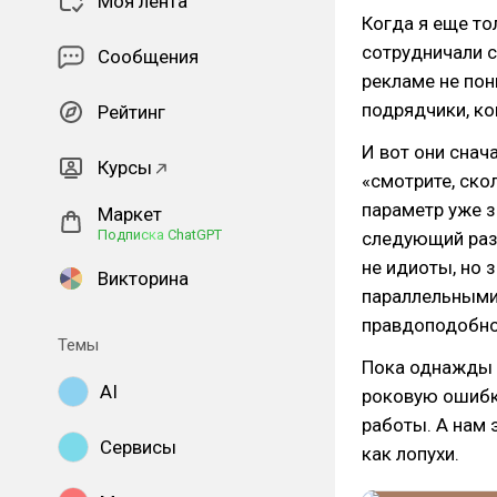
Моя лента
Когда я еще то
сотрудничали с
Сообщения
рекламе не пон
подрядчики, ко
Рейтинг
И вот они снач
Курсы
«смотрите, ско
параметр уже з
Маркет
Подписка ChatGPT
следующий раз 
не идиоты, но 
Викторина
параллельными
правдоподобно
Темы
Пока однажды 
AI
роковую ошибку
работы. А нам 
Сервисы
как лопухи.