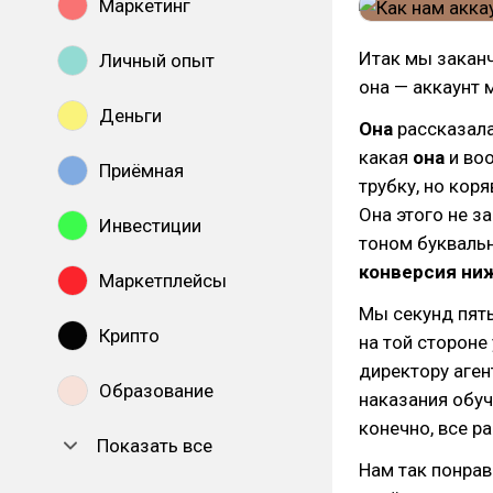
Маркетинг
Итак мы закан
Личный опыт
она — аккаунт 
Деньги
Она
рассказала
какая
она
и воо
Приёмная
трубку, но кор
Она этого не з
Инвестиции
тоном букваль
конверсия ниже
Маркетплейсы
Мы секунд пять
Крипто
на той стороне
директору аген
Образование
наказания обуч
конечно, все р
Показать все
Нам так понрави