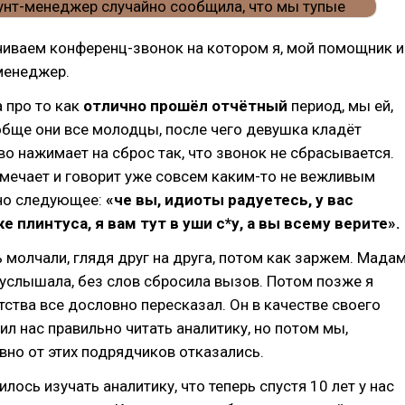
чиваем конференц-звонок на котором я, мой помощник и
менеджер.
 про то как
отлично прошёл отчётный
период, мы ей,
бще они все молодцы, после чего девушка кладёт
яво нажимает на сброс так, что звонок не сбрасывается.
амечает и говорит уже совсем каким-то не вежливым
но следующее:
«че вы, идиоты радуетесь, у вас
 плинтуса, я вам тут в уши с*у, а вы всему верите».
 молчали, глядя друг на друга, потом как заржем. Мада
 услышала, без слов сбросила вызов. Потом позже я
тства все дословно пересказал. Он в качестве своего
ил нас правильно читать аналитику, но потом мы,
авно от этих подрядчиков отказались.
лось изучать аналитику, что теперь спустя 10 лет у нас