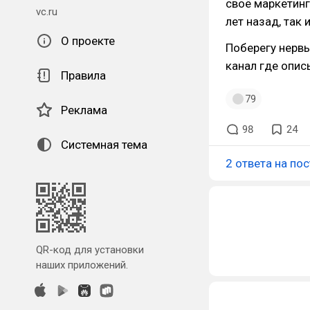
своё маркетинг
vc.ru
лет назад, так 
О проекте
Поберегу нервы
канал где опис
Правила
79
Реклама
98
24
Системная тема
2 ответа на пос
QR-код для установки
наших приложений.