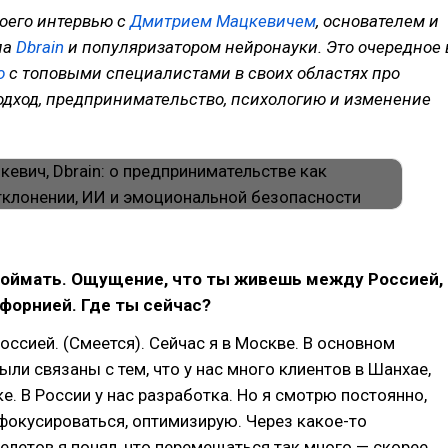
оего интервью с
Дмитрием Мацкевичем
, основателем и
па
Dbrain
и популяризатором нейронауки. Это очередное 
ю
с топовыми специалистами в своих областях про
одход, предпринимательство, психологию и изменение
поймать. Ощущение, что ты живешь между Россией,
форнией. Где ты сейчас?
оссией. (Смеется). Сейчас я в Москве. В основном
ли связаны с тем, что у нас много клиентов в Шанхае,
е. В России у нас разработка. Но я смотрю постоянно,
фокусироваться, оптимизирую. Через какое-то
елетов я понял, что перемещаться так много — скорее