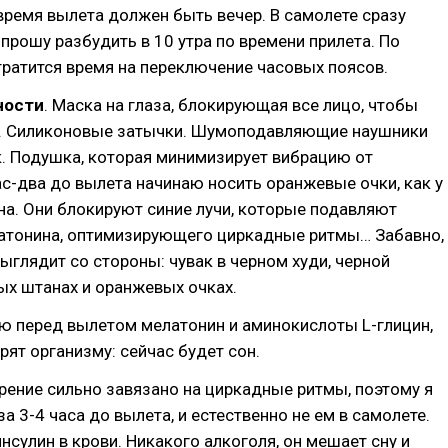
время вылета должен быть вечер. В самолете сразу
 прошу разбудить в 10 утра по времени прилета. По
ратится время на переключение часовых поясов.
ности
. Маска на глаза, блокирующая все лицо, чтобы
а. Силиконовые затычки. Шумоподавляющие наушники
. Подушка, которая минимизирует вибрацию от
ас-два до вылета начинаю носить оранжевые очки, как у
а. Они блокируют синие лучи, которые подавляют
атонина, оптимизирующего циркадные ритмы… Забавно,
ыглядит со стороны: чувак в черном худи, черной
ых штанах и оранжевых очках.
ю перед вылетом мелатонин и аминокислоты L-глицин,
рят организму: сейчас будет сон.
ение сильно завязано на циркадные ритмы, поэтому я
а 3-4 часа до вылета, и естественно не ем в самолете.
сулин в крови. Никакого алкоголя, он мешает сну и