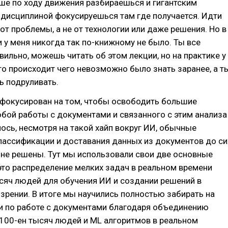
ше по ходу движения разбираешься и гигантским
 дисциплиной фокусируешься там где получается. Идти
от проблемы, а не от технологии или даже решения. Но в
 у меня никогда так по-книжному не было. Ты все
вильно, можешь читать об этом лекции, но на практике у
го происходит чего невозможно было знать заранее, а т
ь подруливать.
сфокусирован на том, чтобы освободить большие
бой работы с документами и связанного с этим анализа
ось, несмотря на такой хайп вокруг ИИ, обычные
лассификации и доставания данных из документов до си
не решены. Тут мы использовали свои две основные
это распределение мелких задач в реальном времени
сяч людей для обучения ИИ и создании решений в
рении. В итоге мы научились полностью забирать на
чи по работе с документами благодаря объединению
100-ен тысяч людей и ML алгоритмов в реальном