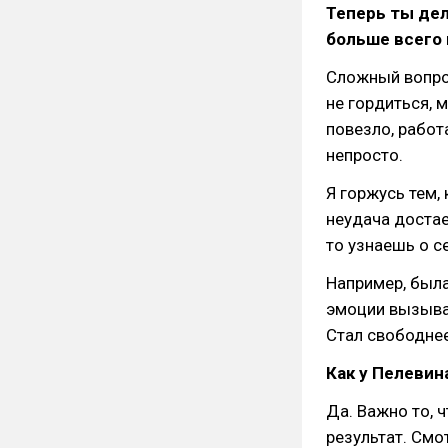
Теперь ты дел
больше всего
Сложный вопро
не гордиться, 
повезло, работ
непросто.
Я горжусь тем,
неудача достае
то узнаешь о с
Например, была 
эмоции вызывае
Стал свободнее.
Как у Пелевин
Да. Важно то, 
результат. Смот