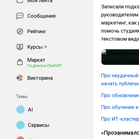
Моя лента
Записали подка
руководителем 
Сообщения
маркетинг, как
помочь студия
Рейтинг
текстовом вид
Курсы
Маркет
Подписка ChatGPT
Про неудачный 
Викторина
начать публичн
Про обновление
Темы
Про обучение 
AI
Про ИТ-кластер
Сервисы
«Прозанималс