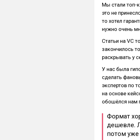
Мы стали топ-к
это не принесл
то хотел гаран
нужно очень мн
Статьи на VC т
закончилось то
раскрывать у се
У нас была гип
сделать фанов
экспертов по т
на основе кейс
обошёлся нам п
Формат хо
дешевле. 
потом уже 