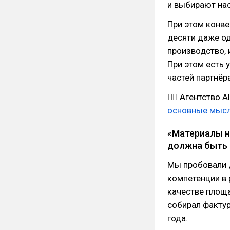
и выбирают нас
При этом конве
десяти даже од
производство, 
При этом есть 
частей партнёр
👉🏻
Агентство A
основные мысли
«Материалы н
должна быть 
Мы пробовали д
компетенции в 
качестве площа
собирал факту
года.