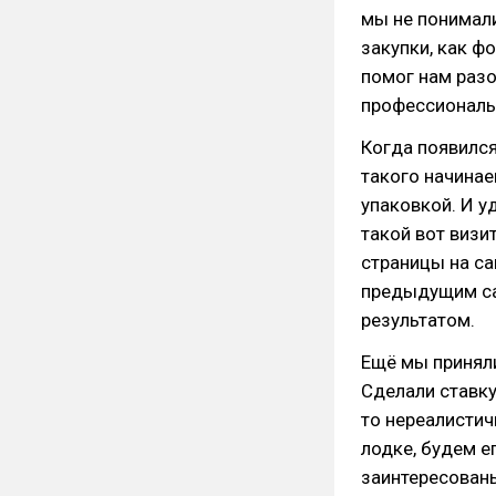
мы не понимали
закупки, как ф
помог нам разо
профессиональ
Когда появился
такого начинае
упаковкой. И у
такой вот визи
страницы на са
предыдущим са
результатом.
Ещё мы принял
Сделали ставку
то нереалистич
лодке, будем е
заинтересованы