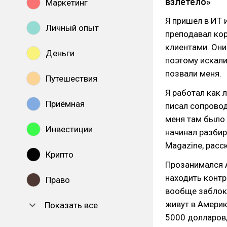
взлетело»
Маркетинг
Я пришёл в ИТ 
Личный опыт
преподавал кор
клиентами. Они
Деньги
поэтому искали
позвали меня.
Путешествия
Я работал как 
Приёмная
писал сопровод
меня там было 
Инвестиции
начинал разбир
Magazine, расс
Крипто
Прозанимался А
находить контр
Право
вообще заблоки
живут в Америк
Показать все
5000 долларов,