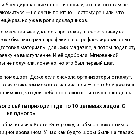
ли брендированные поло… и поняли, что никого там не
накомиться — не очень понятно. Поэтому решили, что
 ещё раз, но уже в роли докладчиков.
о месяцев мне удалось протолкнуть свою заявку на
 уже был материал про факап: я отрефлексировал опыт
дготовил материалы для CMS Magazine, а потом подал эт
заявку на выступление. И её одобрили. Мгновенной
ы не получили, конечно, но это был первый шаг.
е помешает. Даже если сначала организаторы откажут,
-то из спикеров может отваливаться — а с тобой уже бы
 понимают, что для тебя это важно и ты точно приедешь.
вого сайта приходит где-то 10 целевых лидов. С
— ни одного»
 обратились к Косте Заруцкому, чтобы он помог нам с
зиционированием. У нас как будто шоры были на глазах,