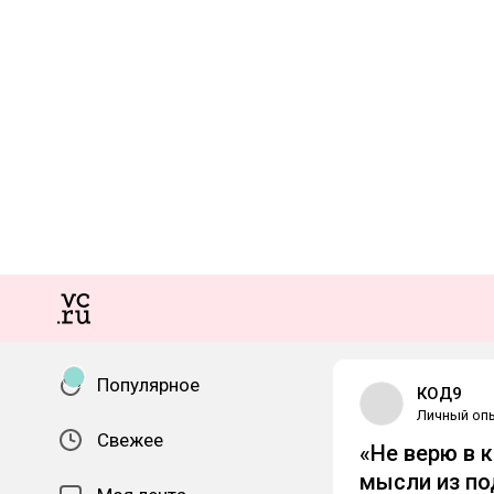
Популярное
КОД9
Личный оп
Свежее
«Не верю в 
мысли из по