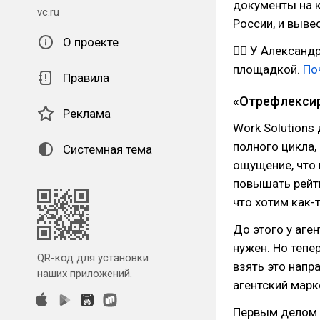
документы на к
vc.ru
России, и выве
О проекте
👉🏻
У Александр
площадкой.
По
Правила
«Отрефлексир
Реклама
Work Solutions
полного цикла,
Системная тема
ощущение, что 
повышать рейты
что хотим как-
До этого у аге
нужен. Но тепе
QR-код для установки
взять это напра
наших приложений.
агентский марке
Первым делом м