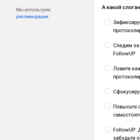
А какой слога
Мы используем
рекомендации.
Зафиксиру
протоколи
Следим за
FollowUP
Ловите ка
протоколи
Сфокусируй
Повысьте с
самостоят
FollowUP:
забудьте 