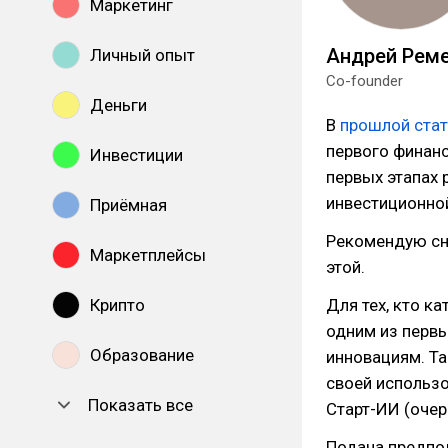
Маркетинг
Андрей Рем
Личный опыт
Co-founder
Деньги
В
прошлой стат
первого финан
Инвестиции
первых этапах
инвестиционной
Приёмная
Рекомендую сна
Маркетплейсы
этой.
Крипто
Для тех, кто к
одним из первы
Образование
инновациям. Та
своей использо
Показать все
Старт-ИИ (очер
Подача предпо