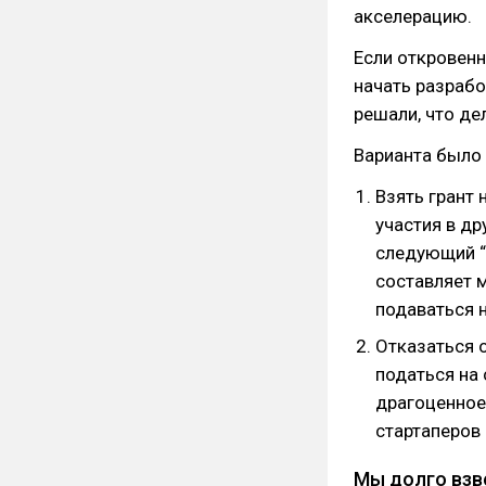
акселерацию.
Если откровенн
начать разрабо
решали, что де
Варианта было 
Взять грант
участия в др
следующий “
составляет м
подаваться н
Отказаться 
податься на 
драгоценное 
стартаперов 
Мы долго взве