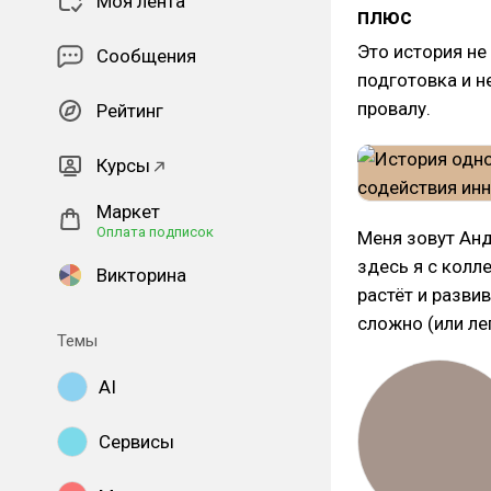
Моя лента
плюс
Это история не
Сообщения
подготовка и н
провалу.
Рейтинг
Курсы
Маркет
Оплата подписок
Меня зовут Анд
здесь я с колл
Викторина
растёт и развив
сложно (или ле
Темы
AI
Сервисы