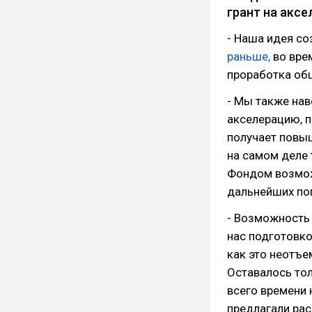
грант на аксе
- Наша идея со
раньше,
во врем
проработка об
- Мы также нав
акселерацию, 
получает повыш
на самом деле 
Фондом возмож
дальнейших поп
- Возможность 
нас подготовко
как это неотъе
Оставалось то
всего времени 
предлагали рас