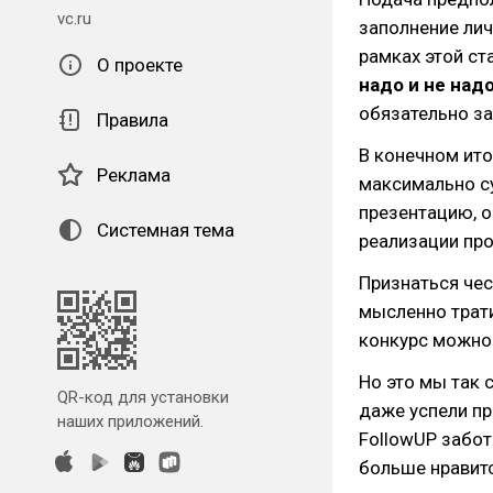
vc.ru
заполнение лич
рамках этой ст
О проекте
надо и не над
обязательно за
Правила
В конечном ито
Реклама
максимально су
презентацию, о
Системная тема
реализации про
Признаться чес
мысленно трати
конкурс можно 
Но это мы так 
QR-код для установки
даже успели пр
наших приложений.
FollowUP забот
больше нравитс