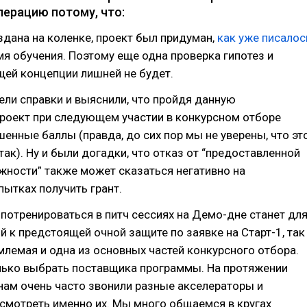
лерацию потому, что:
здана на коленке, проект был придуман,
как уже писалос
я обучения. Поэтому еще одна проверка гипотез и
щей концепции лишней не будет.
ели справки и выяснили, что пройдя данную
проект при следующем участии в конкурсном отборе
енные баллы (правда, до сих пор мы не уверены, что эт
так). Ну и были догадки, что отказ от “предоставленной
ности” также может сказаться негативно на
ытках получить грант.
потренироваться в питч сессиях на Демо-дне станет дл
й к предстоящей очной защите по заявке на Старт-1, так
млемая и одна из основных частей конкурсного отбора.
лько выбрать поставщика программы. На протяжении
нам очень часто звонили разные акселераторы и
смотреть именно их. Мы много общаемся в кругах