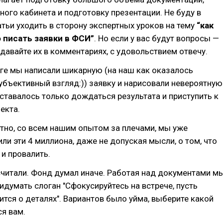
ного кабинета и подготовку презентации. Не буду в
атьи уходить в сторону экспертных уроков на тему
“как
о писать заявки в ФСИ”
. Но если у вас будут вопросы —
давайте их в комментариях, с удовольствием отвечу.
ге мы написали шикарную (на наш как оказалось
бъективный взгляд:)) заявку и нарисовали невероятную
ставалось только дождаться результата и приступить к
екта.
тно, со всем нашим опытом за плечами, мы уже
ли эти 4 миллиона, даже не допуская мысли, о том, что
и провалить.
считали. Фонд думал иначе. Работая над документами м
идумать слоган "Сфокусируйтесь на встрече, пусть
ится о деталях". Вариантов было уйма, выберите какой
я вам.