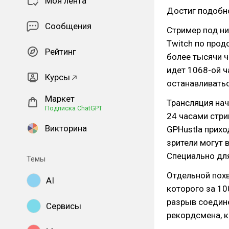
Моя лента
Достиг подобно
Сообщения
Стример под н
Twitch по прод
Рейтинг
более тысячи ч
идет 1068-ой ча
Курсы
останавливатьс
Маркет
Трансляция нач
Подписка ChatGPT
24 часами стри
Викторина
GPHustla прихо
зрители могут 
Специально для
Темы
Отдельной похв
AI
которого за 10
разрыв соедин
Сервисы
рекордсмена, к