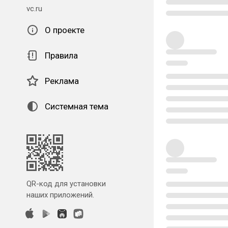
vc.ru
О проекте
Правила
Реклама
Системная тема
QR-код для установки
наших приложений.