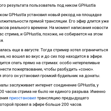
го результата пользователь под ником GPHustla
иком GPHustla установил новый рекорд на площадке
олжительности прямой трансляции. Его эфир длится уже
асов реального времени. На момент написания новости
с стрима, и GPHustla, похоже, не собирается на этом
я.
алась еще в августе. Тогда стример хотел ограничиться
ма, но вошел во вкус и до сих пор находится в эфире.
дится спать прямо на стримах: особо нетерпеливые
внести пожертвование, чтобы разбудить «соню».
 этого он установил громкий будильник на донаты.
алы заслуживает интернет соединение GPHustla, у
00 часов стрима не было ни единого разрыва. Именно
ения
приостановил
трансляцию предыдущего
оторой провел в эфире больше 200 часов.