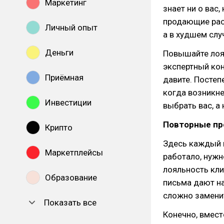
Маркетинг
знает ни о вас
продающие расс
Личный опыт
а в худшем слу
Деньги
Повышайте лоял
экспертный кон
Приёмная
давите. Постеп
когда возникне
Инвестиции
выбрать вас, а 
Повторные п
Крипто
Здесь каждый в
Маркетплейсы
работало, нужн
лояльность кли
Образование
письма дают н
сложно замени
Показать все
Конечно, вмест