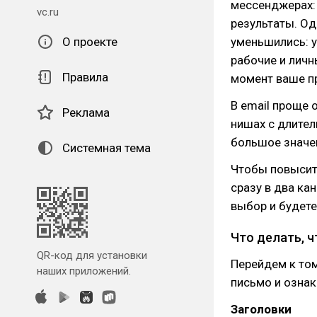
мессенджерах: 
vc.ru
результаты. О
О проекте
уменьшились: у
рабочие и личн
Правила
момент ваше п
В email проще 
Реклама
нишах с длите
большое значен
Системная тема
Чтобы повысить
сразу в два ка
выбор и будете
Что делать, 
QR-код для установки
Перейдем к том
наших приложений.
письмо и ознак
Заголовки