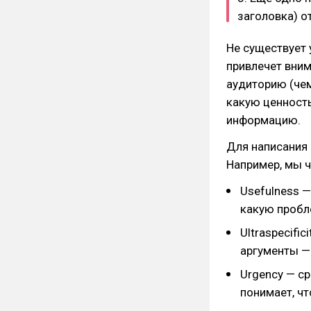
заголовка) о
Не существует 
привлечет вним
аудиторию (чем
какую ценность
информацию.
Для написания
Например, мы 
Usefulness —
какую пробле
Ultraspecifi
аргументы — 
Urgency — ср
понимает, чт