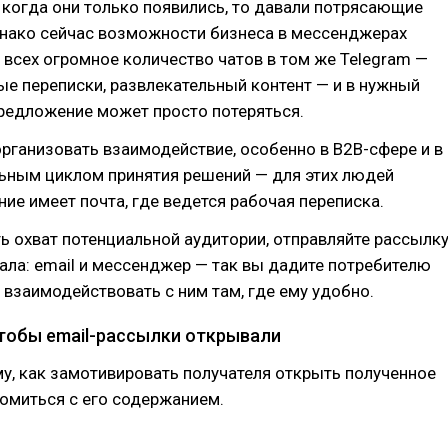
когда они только появились, то давали потрясающие
днако сейчас возможности бизнеса в мессенджерах
 всех огромное количество чатов в том же Telegram —
ые переписки, развлекательный контент — и в нужный
редложение может просто потеряться.
организовать взаимодействие, особенно в B2B-сфере и в
льным циклом принятия решений — для этих людей
ие имеет почта, где ведется рабочая переписка.
 охват потенциальной аудитории, отправляйте рассылк
нала: email и мессенджер — так вы дадите потребителю
 взаимодействовать с ним там, где ему удобно.
чтобы email-рассылки открывали
у, как замотивировать получателя открыть полученное
омиться с его содержанием.