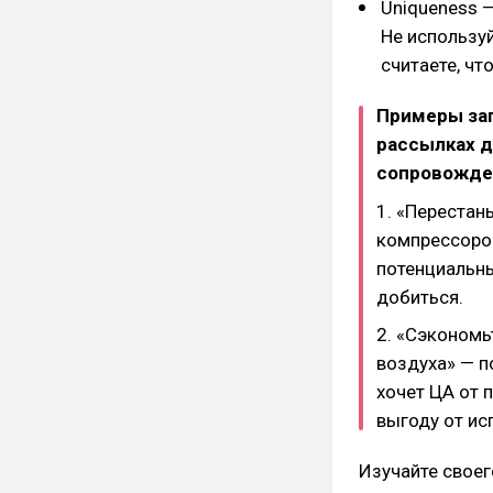
Uniqueness —
Не используй
считаете, чт
Примеры заг
рассылках д
сопровожде
1. «Перестань
компрессоров
потенциальны
добиться.
2. «Сэкономь
воздуха» — п
хочет ЦА от 
выгоду от ис
Изучайте своег