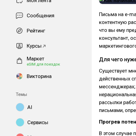
Моя лента
Письма на e-ma
Сообщения
контентную рас
что вы ему пре
Рейтинг
консультант, о
Курсы
маркетингового 
Маркет
Для чего нуже
eSIM для поездок
Существует мне
Викторина
действенных сп
мессенджерах; 
нерациональная
Темы
рассылки работ
AI
письмами, опре
Прогрев поте
Сервисы
В этом случае 