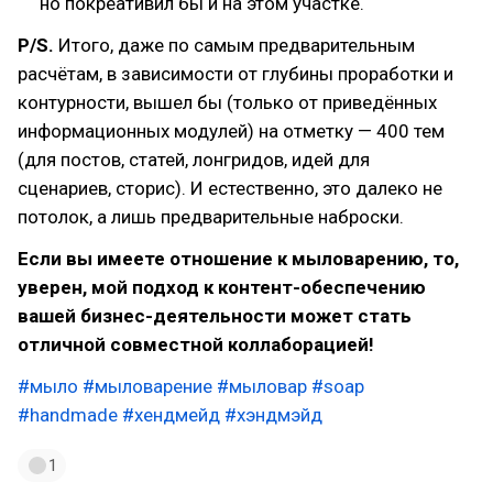
но покреативил бы и на этом участке.
P/S.
Итого, даже по самым предварительным
расчётам, в зависимости от глубины проработки и
контурности, вышел бы (только от приведённых
информационных модулей) на отметку — 400 тем
(для постов, статей, лонгридов, идей для
сценариев, сторис). И естественно, это далеко не
потолок, а лишь предварительные наброски.
Если вы имеете отношение к мыловарению, то,
уверен, мой подход к контент-обеспечению
вашей бизнес-деятельности может стать
отличной совместной коллаборацией!
#мыло
#мыловарение
#мыловар
#soap
#handmade
#хендмейд
#хэндмэйд
1