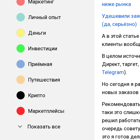
Маркетинг
ниже рынка
Удешевили заяв
Личный опыт
(да, серьёзно)
Деньги
А в этой стать
клиенты вообще
Инвестиции
В целом источн
Приёмная
Директ, таргет,
Telegram
).
Путешествия
Но сегодня я р
новых заказов 
Крипто
Рекомендовать 
Маркетплейсы
таки это слишк
решил работать
Показать все
очередь совет
это я готов де