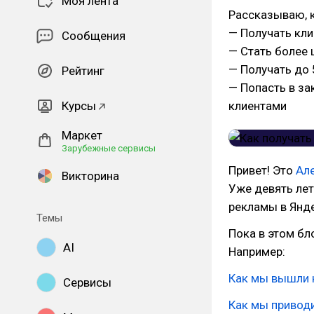
Моя лента
Рассказываю, к
— Получать кли
Сообщения
— Стать более 
— Получать до 
Рейтинг
— Попасть в за
Курсы
клиентами
Маркет
Зарубежные сервисы
Привет! Это
Ал
Викторина
Уже девять лет
рекламы в Янде
Темы
Пока в этом бл
AI
Например:
Как мы вышли н
Сервисы
Как мы привод