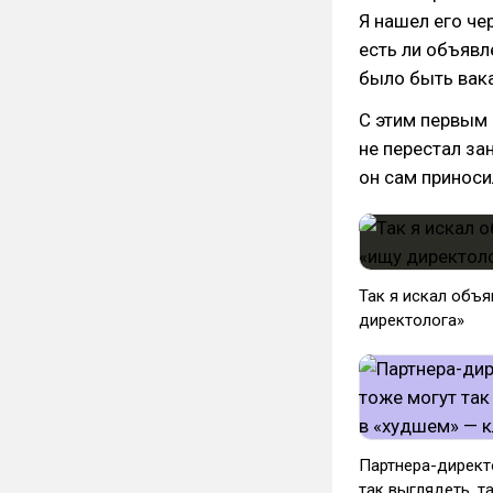
Я нашел его че
есть ли объявл
было быть вака
С этим первым 
не перестал за
он сам приноси
Так я искал объ
директолога»
Партнера-директо
так выглядеть, т