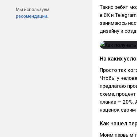
Таких ребят мо
Мы используем
в ВК и Telegra
рекомендации.
занимаюсь нас
дизайну и созд
На каких усл
Просто так ког
Чтобы у челове
предлагаю проц
схеме, процент
планке — 20%. 
наценок своим
Как нашел пе
Моим первым та