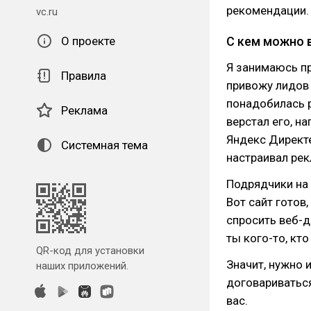
рекомендации.
vc.ru
О проекте
С кем можно 
Я занимаюсь п
Правила
привожу лидов 
понадобилась р
Реклама
верстал его, н
Яндекс Директе
Системная тема
настраивал рек
Подрядчики на 
Вот сайт готов
спросить веб-д
ты кого-то, кт
QR-код для установки
Значит, нужно 
наших приложений.
договариваться
вас.