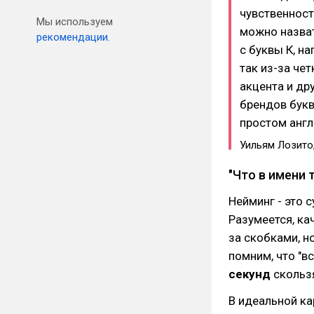
чувственность
Мы используем
можно назва
рекомендации.
с буквы К, н
так из-за че
акцента и др
брендов буква
простом англ
Уильям Лозито,
"Что в имени 
Нейминг - это с
Разумеется, ка
за скобками, н
помним, что "в
секунд
скользя
В идеальной ка