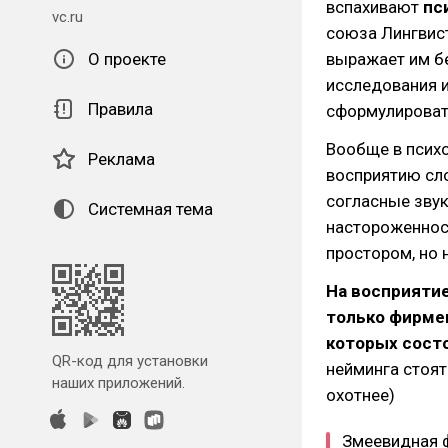
вспахивают
пс
vc.ru
союза Лингвис
О проекте
выражает им б
исследования и
Правила
сформулировать
Вообще в псих
Реклама
восприятию сло
согласные зву
Системная тема
настороженнос
простором, но 
На восприятие
только фирмен
которых состо
QR-код для установки
нейминга стоят
наших приложений.
охотнее)
Змеевидная ф