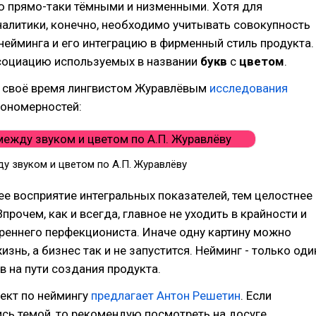
ю прямо-таки тёмными и низменными. Хотя для
алитики, конечно, необходимо учитывать совокупность
нейминга и его интеграцию в фирменный стиль продукта.
ссоциацию используемых в названии
букв
с
цветом
.
 своё время лингвистом Журавлёвым
исследования
кономерностей:
у звуком и цветом по А.П. Журавлёву
е восприятие интегральных показателей, тем целостнее
прочем, как и всегда, главное не уходить в крайности и
реннего перфекциониста. Иначе одну картину можно
знь, а бизнес так и не запустится. Нейминг - только оди
в на пути создания продукта.
ект по неймингу
предлагает Антон Решетин
. Если
сь темой, то рекомендую посмотреть на досуге.