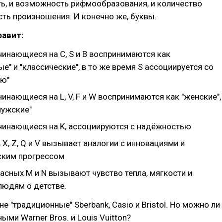
ь, и возможность рифмообразования, и количество
ость произношения. И конечно же, буквы.
фавит:
чинающиеся на C, S и B воспринимаются как
е" и "классические", в то же время S ассоциируется со
ью"
чинающиеся на L, V, F и W воспринимаются как "женские",
"мужские"
ачинающиеся на K, ассоциируются с надёжностью
 X, Z, Q и V вызывает аналогии с инновациями и
ским прогрессом
асных M и N вызывают чувство тепла, мягкости и
людям о детстве.
е "традиционные" Sberbank, Casio и Bristol. Но можно ли
ыми Warner Bros. и Louis Vuitton?