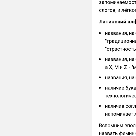
запоминаемост
слогов, и лёгк
Латинский ал
названия, на
"традиционны
"страстност
названия, на
а X, M и Z - 
названия, н
наличие букв
технологиче
наличие согл
напоминает 
Вспомним вполн
назвать феминн