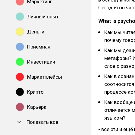
Маркетинг
Сегодня он час
Личный опыт
What is psycho
Деньги
Как мы чита
почему говор
Приёмная
Как мы деши
метафоры? И
Инвестиции
слов c разно
Как в сознан
Маркетплейсы
соотносится 
Крипто
процессе ко
Как вообще 
Карьера
отличается 
языком?
Показать все
- все эти и ещ