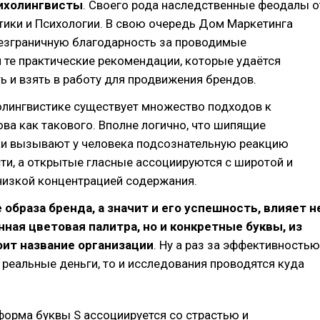
ихолингвисты
. Своего рода наследственные феодалы о
тики и Психологии. В свою очередь Дом Маркетинга
езграничную благодарность за проводимые
 те практические рекомендации, которые удаётся
 и взять в работу для продвижения брендов.
олингвистике существует множество подходов к
ва как такового. Вполне логично, что шипящие
ки вызывают у человека подсознательную реакцию
ти, а открытые гласные ассоциируются с широтой и
низкой концентрацией содержания.
 образа бренда, а значит и его успешность, влияет н
ная цветовая палитра, но и конкретные буквы, из
ит название организации
. Ну а раз за эффективностью
 реальные деньги, то и исследования проводятся куда
орма буквы S ассоциируется со страстью и