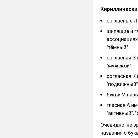
Кириллически
согласные Л 
шипящие и гл
ассоциациях 
"тёмный"
согласная З 
"мужской"
согласная К
"подвижный"
букву М наз
гласная А им
"активный", 
Очевидно, не 
названия с бук