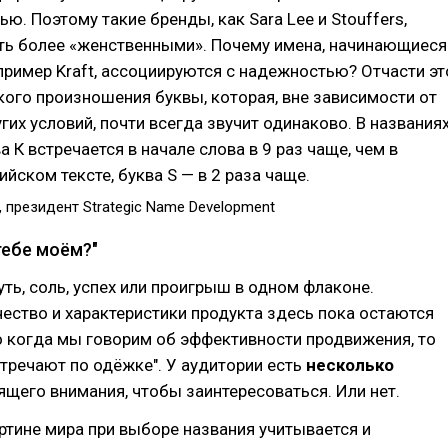
ю. Поэтому такие бренды, как Sara Lee и Stouffers,
ть более «женственными». Почему имена, начинающиеся
апример Kraft, ассоциируются с надежностью? Отчасти эт
ткого произношения буквы, которая, вне зависимости от
угих условий, почти всегда звучит одинаково. В названия
 К встречается в начале слова в 9 раз чаще, чем в
ийском тексте, буква S — в 2 раза чаще.
 президент Strategic Name Development
тебе моём?"
уть, соль, успех или проигрыш в одном флаконе.
чество и характеристики продукта здесь пока остаются
о когда мы говорим об эффективности продвижения, то
стречают по одёжке". У аудитории есть
несколько
щего внимания, чтобы заинтересоваться. Или нет.
ртине мира при выборе названия учитывается и