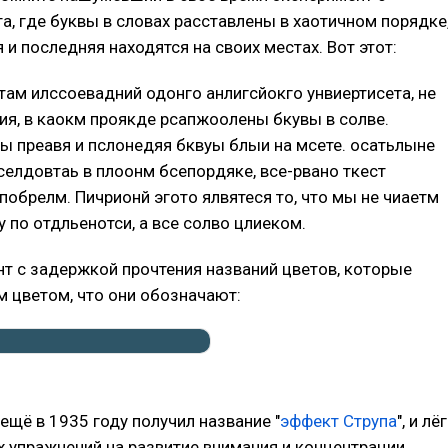
а, где буквы в словах расставлены в хаотичном порядке
 и последняя находятся на своих местах. Вот этот:
там илссоевадний одонго анлигсйокго унвиертисета, не
ия, в каокм проякде рсапжоолены бкувы в солве.
бы преавя и пслонедяя бквуы блыи на мсете. осатьлыне
селдовтаь в плоонм бсепордяке, все-рвано ткест
 побрелм. Пичрионй эгото ялвятеся то, что мы не чиаетм
 по отдльенотси, а все солво цлиеком.
т с задержкой прочтения названий цветов, которые
м цветом, что они обозначают:
 ещё в 1935 году получил название "
эффект Струпа
", и лёг
х упражнений на развитие внимания и концентрации.