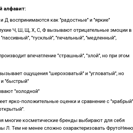
й алфавит:
и Д воспринимаются как "радостные" и "яркие"
ухие Ч, Ш, Щ, Х, С, Ф вызывают отрицательные эмоции в
"пассивный", "тусклый", "печальный", "медленный",
производит впечатление "страшный", "злой", но при этом
 вызывает ощущения "шероховатый" и "угловатый", но
 и "быстрый"
ывают "холодной"
еет ярко-положительные оценки и сравнение с "храбрый"
"открытый".
зря многие косметические бренды выбирают для себя
вы Л. Тем не менее сложно охарактеризовать ФрутоНян