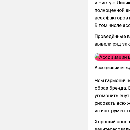
и Чистую Лини
полноценной ан
всех факторов 
В том числе а
Проведённые в
вывели ряд за
Ассоциации межд
Чем гармоничне
образ бренда. В
угомонить внут
рисовать всю жи
из инструменто
Хороший консп
заинтересовали