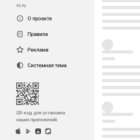
vc.ru
О проекте
Правила
Реклама
Системная тема
QR-код для установки
наших приложений.