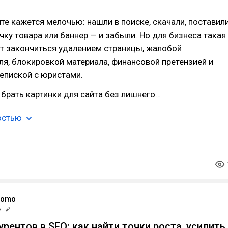
йте кажется мелочью: нашли в поиске, скачали, поставил
очку товара или баннер — и забыли. Но для бизнеса такая
т закончиться удалением страницы, жалобой
я, блокировкой материала, финансовой претензией и
епиской с юристами.
 брать картинки для сайта без лишнего…
остью
romo
я
рентов в SEO: как найти точки роста, усилить