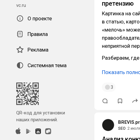
претензию
vc.ru
Картинка на са
О проекте
в статью, карт
«мелочь» може
Правила
правообладател
неприятной пер
Реклама
Разбираем, где
Системная тема
Показать полн
3
QR-код для установки
наших приложений.
BREVIS.p
SEO
2 июл
Анализ конку