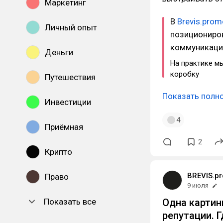
Маркетинг
В
Brevis.prom
Личный опыт
позициониров
коммуникаци
Деньги
На практике м
коробку
Путешествия
Показать полн
Инвестиции
4
Приёмная
2
Крипто
BREVIS.p
Право
9 июля
Показать все
Одна картин
репутации. 