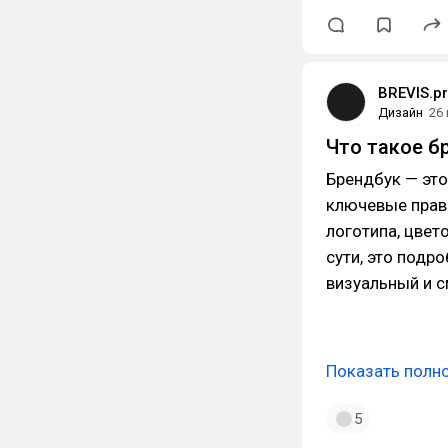
BREVIS.p
Дизайн
26
Что такое б
Брендбук — эт
ключевые прави
логотипа, цвет
сути, это подр
визуальный и с
Показать полн
5