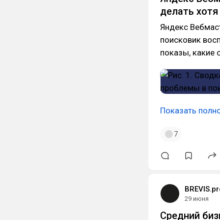
делать хотя
Яндекс Вебмаст
поисковик восп
показы, какие 
Показать полн
7
BREVIS.p
29 июня
Средний биз