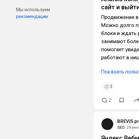
сайт и выйт
Мы используем
рекомендации.
Продвижение в 
Можно долго пе
блоки и ждать 
занимают боле
помогает увиде
работают в ни
Показать полн
3
2
BREVIS.p
SEO
29 ию
Яндекс Вебм