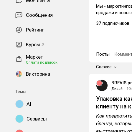
Моя лента
Мы - маркетингов
продажи и повыси
Сообщения
37
подписчиков
Рейтинг
Курсы
Посты
Коммент
Маркет
Оплата подписок
Свежее
Викторина
BREVIS.p
Дизайн
10
Темы
Упаковка ка
AI
клиенту на 
Как превратить
Сервисы
бренда, которы
выстраивать о