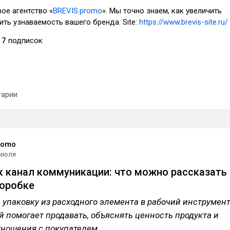
ое агентство «
BREVIS.promo
». Мы точно знаем, как увеличить
ть узнаваемость вашего бренда. Site:
https://www.brevis-site.ru/
7
подписок
арии
romo
 июля
к канал коммуникации: что можно рассказать
коробке
 упаковку из расходного элемента в рабочий инструмен
й помогает продавать, объяснять ценность продукта и
тношения с покупателем.