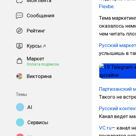
Моя лента
Flexbe
.
Сообщения
Тема маркетинг
оказалось немн
Рейтинг
чем читать пло
Русский марке
Курсы
услышишь в та
Маркет
Оплата подписок
Викторина
Партизанский 
Темы
Такого не встр
AI
Русский конте
Канал ведет ма
Сервисы
VC.ru
— канал н
понравится ост