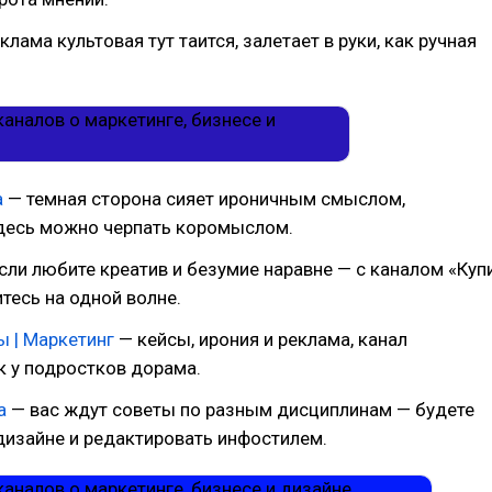
клама культовая тут таится, залетает в руки, как ручная
а
— темная сторона сияет ироничным смыслом,
есь можно черпать коромыслом.
сли любите креатив и безумие наравне — с каналом «Куп
итесь на одной волне.
ы | Маркетинг
— кейсы, ирония и реклама, канал
к у подростков дорама.
а
— вас ждут советы по разным дисциплинам — будете
дизайне и редактировать инфостилем.