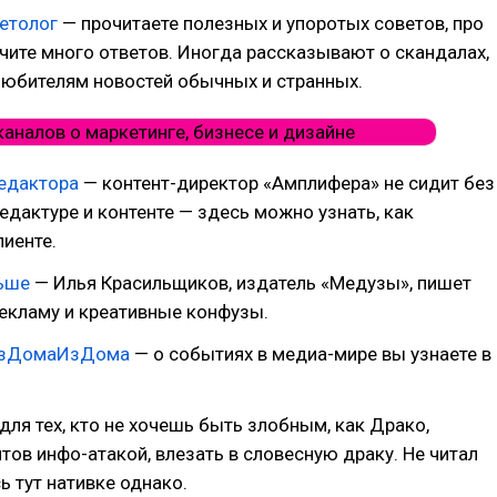
етолог
— прочитаете полезных и упоротых советов, про
чите много ответов. Иногда рассказывают о скандалах,
любителям новостей обычных и странных.
едактора
— контент-директор «Амплифера» не сидит без
редактуре и контенте — здесь можно узнать, как
лиенте.
ьше
— Илья Красильщиков, издатель «Медузы», пишет
екламу и креативные конфузы.
 ИзДомаИзДома
— о событиях в медиа-мире вы узнаете в
для тех, кто не хочешь быть злобным, как Драко,
тов инфо-атакой, влезать в словесную драку. Не читал
ь тут нативке однако.