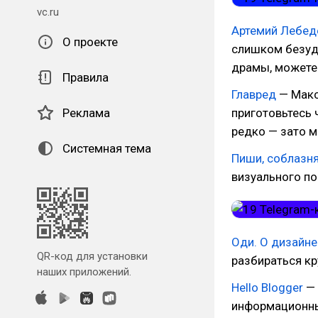
vc.ru
Артемий Лебе
О проекте
слишком безуд
драмы, можете 
Правила
Главред
— Макс
Реклама
приготовьтесь 
редко — зато м
Системная тема
Пиши, соблазн
визуального по
Оди. О дизайн
QR-код для установки
разбираться кр
наших приложений.
Hello Blogger
— 
информационн