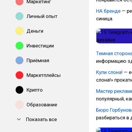
Маркетинг
НА бренде
— ре
Личный опыт
синица.
Деньги
Инвестиции
Темная сторон
Приёмная
информацию зд
Купи слона!
— е
Маркетплейсы
слона!» прокат
Крипто
Мастер реклам
популярный, ка
Образование
Бюро Горбунов
разбираться в 
Показать все