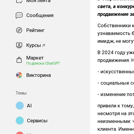
Моя лента
света, а конку
продвижение за
Сообщения
Собственники 
Рейтинг
узнаваемость б
имидж, не могу
Курсы
В 2024 году уж
Маркет
продвижения. Н
Подписка ChatGPT
- искусственны
Викторина
- социальные с
Темы
- изменение по
AI
привели к тому
несмотря на эт
Сервисы
неизменными: ч
клиента. Именн