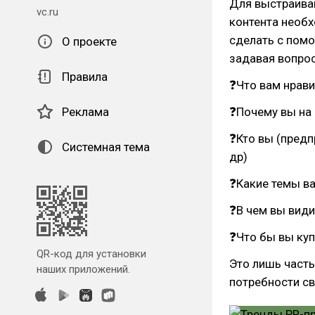
Для выстраива
vc.ru
контента необ
сделать с помо
О проекте
задавая вопро
Правила
❓Что вам нрави
Реклама
❓Почему вы на
❓Кто вы (предп
Системная тема
др)
❓Какие темы в
❓В чем вы види
❓Что бы вы купи
QR-код для установки
Это лишь часть
наших приложений.
потребности св