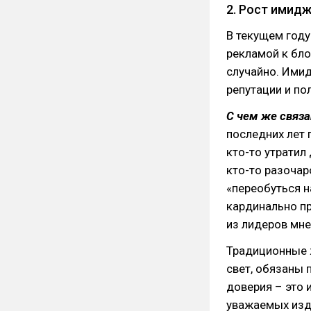
2. Рост имид
В текущем году
рекламой к бло
случайно. Ими
репутации и по
С чем же связ
последних лет п
кто-то утратил
кто-то разочар
«переобуться н
кардинально п
из лидеров мне
Традиционные 
свет, обязаны 
доверия – это и
уважаемых изд