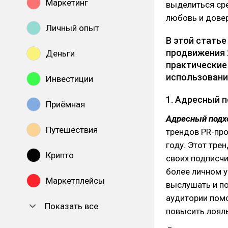
Маркетинг
выделиться сре
любовь и довер
Личный опыт
В этой стать
продвижения 
Деньги
практические
использовани
Инвестиции
1. Адресный 
Приёмная
Адресный подх
Путешествия
трендов PR-про
году. Этот тре
Крипто
своих подписчи
более личном у
Маркетплейсы
выслушать и по
аудитории помо
Показать все
повысить лояль