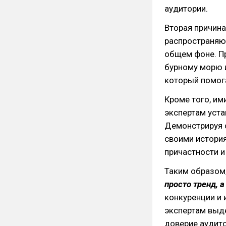
аудитории.
Вторая причина 
распространяю
общем фоне. Пр
бурному морю 
который помог
Кроме того, и
экспертам уста
Демонстрируя с
своими истори
причастности и
Таким образом
просто тренд, 
конкуренции и 
экспертам выде
доверие аудито