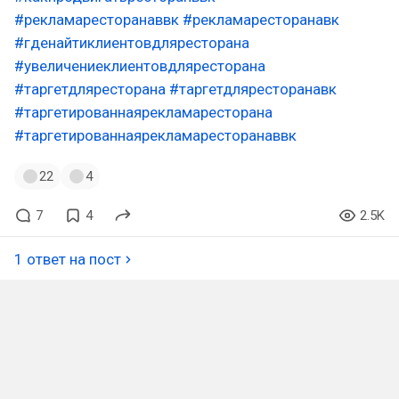
#рекламаресторанаввк
#рекламаресторанавк
#гденайтиклиентовдляресторана
#увеличениеклиентовдляресторана
#таргетдляресторана
#таргетдляресторанавк
#таргетированнаярекламаресторана
#таргетированнаярекламаресторанаввк
22
4
7
4
2.5K
1 ответ на пост