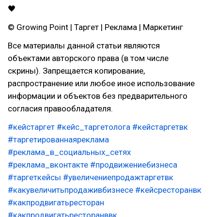
🖤
© Growing Point | Таргет | Реклама | Маркетинг
Все материалы данной статьи являются
объектами авторского права (в том числе
скрины). Запрещается копирование,
распространение или любое иное использование
информации и объектов без предварительного
согласия правообладателя.
#кейстаргет
#кейс_таргетолога
#кейстаргетвк
#таргетированнаяреклама
#реклама_в_социальных_сетях
#реклама_вконтакте
#продвижениебизнеса
#таргеткейсы
#увеличениепродажтаргетвк
#какувеличитьпродаживбизнесе
#кейсресторанвк
#какпродвигатьресторан
#какпродвигатьресторанввк