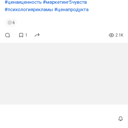
#ценаиценность
#маркетинг5чувств
#психологиярекламы
#ценапродукта
6
1
2.1K