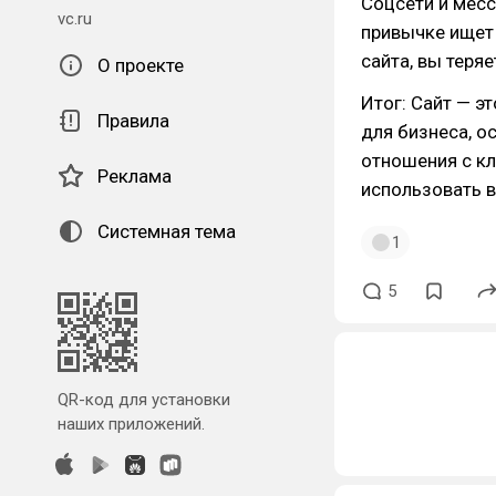
Соцсети и месс
vc.ru
привычке ищет 
сайта, вы теря
О проекте
Итог: Сайт — э
Правила
для бизнеса, о
отношения с кл
Реклама
использовать в
Системная тема
1
5
QR-код для установки
наших приложений.