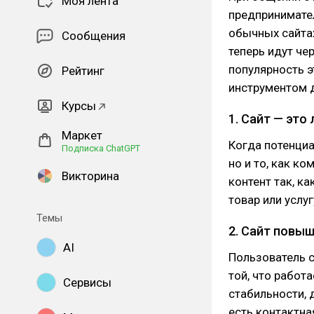
Моя лента
предпринимател
обычных сайтах
Сообщения
теперь идут че
популярность э
Рейтинг
инструментом д
Курсы
1. Сайт — это
Маркет
Когда потенциа
Подписка ChatGPT
но и то, как к
Викторина
контент так, ка
товар или услуг
Темы
2. Сайт повы
AI
Пользователь с
той, что работ
Сервисы
стабильности, 
есть контактна