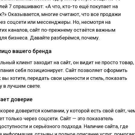
ей 7 спрашивают: «А что, кто-то ещё покупает на
?» Оказывается, многие считают, что все продажи
рез соцсети или мессенджеры. Но, несмотря на
тих каналов, сайт по-прежнему остаётся важным
ля бизнеса. Давайте разберёмся, почему.
 лицо вашего бренда
льный клиент заходит на сайт, он видит не просто товар,
омпания себя позиционирует. Сайт позволяет оформить
к вы хотите, передать свои ценности и стиль, показать
у в лучшем свете.
шает доверие
корее доверится компании, у которой есть свой сайт, че
ает только через соцсети. Сайт — это показатель
доступности и серьёзного подхода. Наличие сайта, где
я информация, отзывы и полное описание услуг, помогае