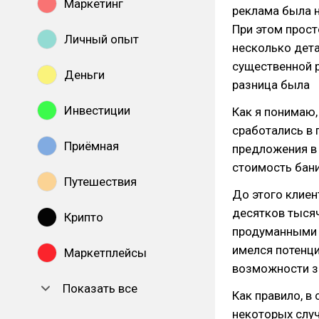
Маркетинг
реклама была н
При этом прост
Личный опыт
несколько дета
существенной р
Деньги
разница была
Инвестиции
Как я понимаю,
сработались в 
Приёмная
предложения в 
стоимость бани
Путешествия
До этого клиен
десятков тыся
Крипто
продуманными 
имелся потенц
Маркетплейсы
возможности з
Показать все
Как правило, в
некоторых случ