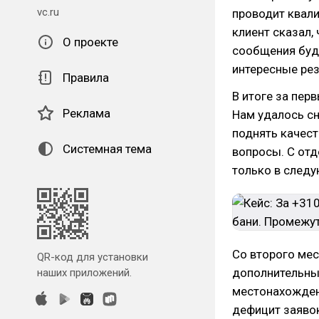
vc.ru
проводит квал
клиент сказал,
О проекте
сообщения буд
интересные ре
Правила
В итоге за пер
Реклама
Нам удалось сн
поднять качес
Системная тема
вопросы. С отд
только в след
Со второго ме
QR-код для установки
дополнительный
наших приложений.
местонахождени
дефицит заявок