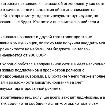
астроена правильно и я сказал об этом клиенту как есть
о в качестве идеи предложил обратить внимание на
лей, которые могут сделать результат чуть лучше, но
азницы не будет. Как потом выяснится, я ошибался и
 изначально клиент и другой таргетолог просто не
плане коммуникации, поэтому мне поручили внедрить мо
рамках теста на небольшом бюджете. Но теперь
 начинается от 900.000₽
т хорошо работал в запрещенной сети и имеет нескольк
ч живых подписчиков и просмотров роликов с
подробными обзорами. В ВКонтакте у него также вполн
иал и возможность масштабирования за счет
апуска таргетированной рекламы
 строительных нишах лучше всего заходят лид-формы, а в
аях ведение на сообщение с чат-ботом, которые сам