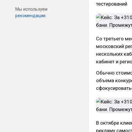
тестирований
Мы используем
рекомендации.
Со третьего ме
московский рег
нескольких каб
кабинет и реги
Обычно стоимос
объема конкуре
сфокусироватьс
В октябре клие
рекламу самост