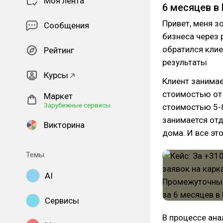
Моя лента
6 месяцев в
Привет, меня з
Сообщения
бизнеса через
обратился клие
Рейтинг
результаты
Курсы
Клиент занимае
стоимостью от 
Маркет
Зарубежные сервисы
стоимостью 5-
занимается отд
Викторина
дома. И все эт
Темы
AI
Сервисы
В процессе ана