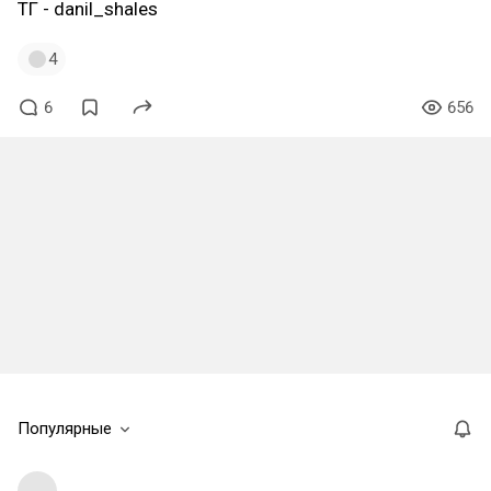
ТГ - danil_shales
4
6
656
Популярные