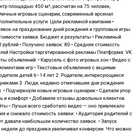
нтр площадью 450 м², рассчитан на 75 человек,
зличные игровые сценарии, современный арсенал
полнительные услуги. Цели рекламной кампании •
явок на празднование дней рождения и групповые игры. 
тоимости заявки. Бюджет и результаты • Рекламный
 рублей • Получено заявок: 80 • Средняя стоимость
блей Настройки таргетированной рекламы Платформа: VK
ы объявлений: • Карусель с фото игровых зон • Видео с
оментами игр • Текстовые объявления с акциями
Родители детей 6–14 лет 2. Родители, интересующиеся
дниками 3. Люди, недавно отмечавшие дни рождения
: • Подчеркнули новые игровые сценарии • Сделали упор
ть и комфорт • Добавили отзывы довольных клиентов
ты • Лучше всего сработало видео — оно привлекало
я и снижало стоимость заявки. • Аудитория родителей с
т давала наибольшее количество заявок. • Запуск
 недели до праздника увеличивал конверсии. Что можно