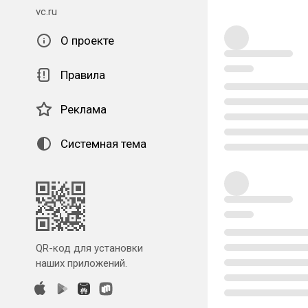
vc.ru
О проекте
Правила
Реклама
Системная тема
QR-код для установки
наших приложений.