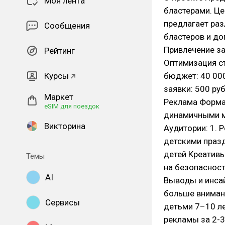
Моя лента
бластерами. Це
предлагает ра
Сообщения
бластеров и до
Привлечение за
Рейтинг
Оптимизация с
Курсы
бюджет: 40 000
заявки: 500 ру
Маркет
Реклама Формат
eSIM для поездок
динамичными м
Викторина
Аудитории: 1. 
детскими праз
детей Креативы
Темы
на безопаснос
AI
Выводы и инсай
больше внимани
Сервисы
детьми 7–10 ле
рекламы за 2-3