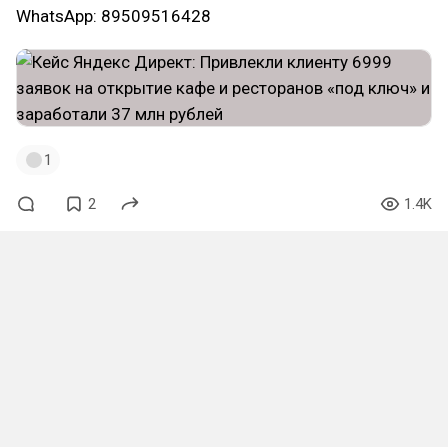
WhatsApp: 89509516428
1
2
1.4K