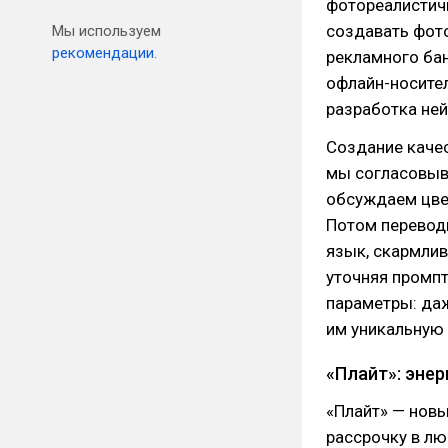
фотореалистичн
создавать фото
Мы используем
рекомендации.
рекламного бан
офлайн-носител
разработка не
Создание качес
мы согласовыв
обсуждаем цвет
Потом переводи
язык, скармлив
уточняя промпт
параметры: даж
им уникальную
«Плайт»: эне
«Плайт» — новы
рассрочку в лю