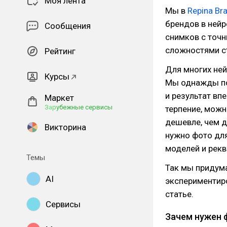
Моя лента
Мы в
Repina Br
брендов в нейр
Сообщения
снимков с точн
сложностями ст
Рейтинг
Для многих не
Курсы
Мы однажды по
и результат вп
Маркет
Зарубежные сервисы
терпение, можн
дешевле, чем д
Викторина
нужно фото для
моделей и рекв
Темы
Так мы придум
AI
экспериментиро
статье.
Сервисы
Зачем нужен 