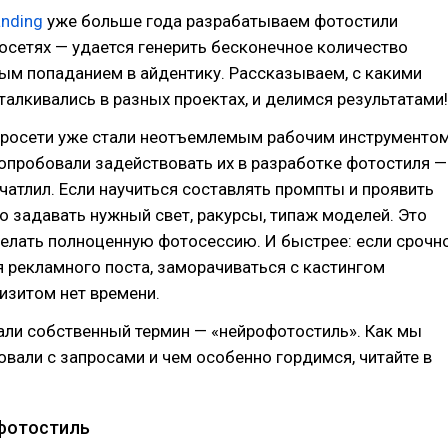
anding
уже больше года разрабатываем фотостили
осетях — удается генерить бесконечное количество
ым попаданием в айдентику. Рассказываем, с какими
алкивались в разных проектах, и делимся результатами!
йросети уже стали неотъемлемым рабочим инструментом
пробовали задействовать их в разработке фотостиля —
ечатлил. Если научиться составлять промпты и проявить
о задавать нужный свет, ракурсы, типаж моделей. Это
елать полноценную фотосессию. И быстрее: если срочн
 рекламного поста, заморачиваться с кастингом
изитом нет времени.
али собственный термин — «нейрофотостиль». Как мы
вали с запросами и чем особенно гордимся, читайте в
фотостиль