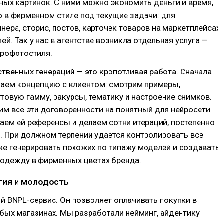
ых картинок. С ними можно экономить деньги и время,
 в фирменном стиле под текущие задачи: для
нера, сторис, постов, карточек товаров на маркетплейсах
ей. Так у нас в агентстве возникла отдельная услуга —
йрофотостиля.
твенных генераций — это кропотливая работа. Сначала
аем концепцию с клиентом: смотрим примеры,
овую гамму, ракурсы, тематику и настроение снимков.
м все эти договоренности на понятный для нейросети
аем ей референсы и делаем сотни итераций, постепенно
. При должном терпении удается контролировать все
е генерировать похожих по типажу моделей и создават
 одежду в фирменных цветах бренда.
ргия и молодость
й BNPL-сервис. Он позволяет оплачивать покупки в
бых магазинах. Мы разработали нейминг, айдентику