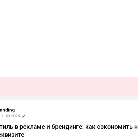
randing
31.03.2025
иль в рекламе и брендинге: как сэкономить н
еквизите