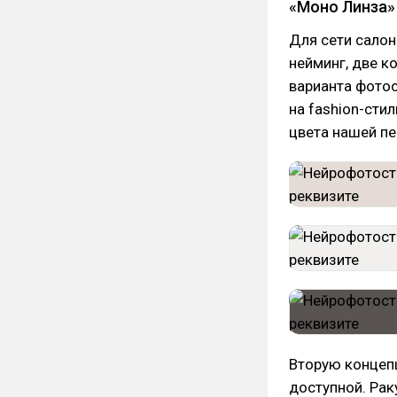
«Моно Линза»
Для сети сало
нейминг, две к
варианта фотос
на fashion-сти
цвета нашей пе
Вторую концеп
доступной. Рак