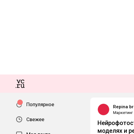
Популярное
Repina b
Маркетинг
Свежее
Нейрофотост
моделях и р