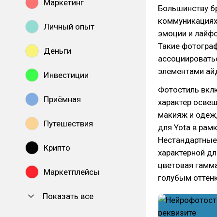
Маркетинг
Большинству б
коммуникациях.
Личный опыт
эмоции и лайфс
Такие фотогра
Деньги
ассоциироватьс
элементами ай
Инвестиции
Фотостиль вклю
Приёмная
характер освещ
макияж и одеж
Путешествия
для Yota в рам
Нестандартные
Крипто
характерной дл
цветовая гамм
Маркетплейсы
голубым оттен
Показать все