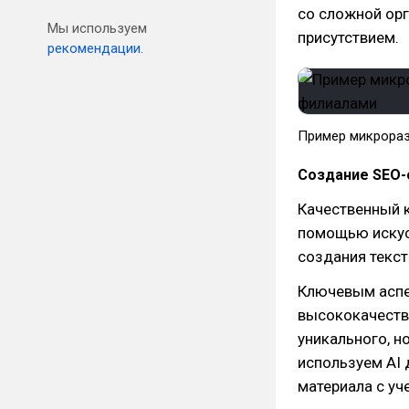
со сложной ор
Мы используем
присутствием.
рекомендации.
Пример микрора
Создание SEO-
Качественный к
помощью искус
создания текст
Ключевым аспе
высококачеств
уникального, н
используем AI
материала с у