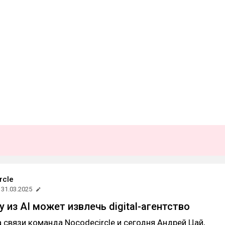
rcle
31.03.2025
 из AI может извлечь digital-агентство
а связи команда Nocodecircle и сегодня Андрей Цай,