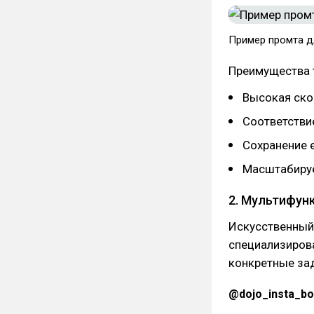
Пример промта д
Преимущества 
Высокая ско
Соответстви
Сохранение е
Масштабируе
2. Мультифун
Искусственный 
специализиров
конкретные за
@dojo_insta_bo