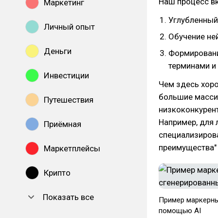
Наш процесс в
Маркетинг
Углубленный
Личный опыт
Обучение не
Деньги
Формировани
терминами и
Инвестиции
Чем здесь хоро
большие масси
Путешествия
низкоконкурен
Например, для 
Приёмная
специализирова
преимущества" 
Маркетплейсы
Крипто
Показать все
Пример маркерны
помощью AI