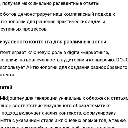
, получая максимально релевантные ответы.
их ботов демонстрирует наш комплексный подход к
технологий для решения практических задач и
 рутинных процессов.
визуального контента для различных целей
тент играет ключевую роль в digital-маркетинге,
о влияя на вовлеченность аудитории и конверсию. DOJ
использует AI-технологии для создания разнообразного
нтента:
татей
idjourney для генерации уникальных обложек к статьям
лное соответствие визуального образа тематике
 подход включает анализ контекста, формулировку
мпта с указанием стиля и ключевых элементов, а также
птимизацию изображения для веб-использования.