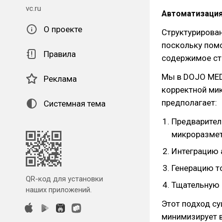
vc.ru
Автоматизация
О проекте
Структурирова
поскольку пом
Правила
содержимое ст
Мы в DOJO MED
Реклама
корректной ми
предполагает:
Системная тема
Предварител
микроразме
Интеграцию 
Генерацию т
QR-код для установки
Тщательную 
наших приложений.
Этот подход с
минимизирует 