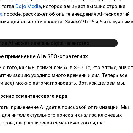
нтства
Dojo Media
, которое занимает высшие строчки
га
nocode, расскажет об опыте внедрения AI-технологий
ения деятельности проекта. Зачем? Чтобы быть лучшим
е применение AI в SEO-стратегиях
с того, как мы применяем AI в SEO. Те, кто в теме, знают
оптимизацию уходило много времени и сил. Теперь все
чти все) можно автоматизировать. Вот, как делаем мы.
ирение семантического ядра
аты применение AI дает в поисковой оптимизации. Мы
 для интеллектуального поиска и анализа ключевых
росов для расширения семантического ядра.