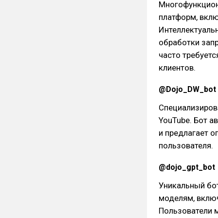
Многофункцион
платформ, включ
Интеллектуаль
обработки запр
часто требуетс
клиентов.
@Dojo_DW_bot
Специализиров
YouTube. Бот а
и предлагает о
пользователя.
@dojo_gpt_bot
Уникальный бо
моделям, включа
Пользователи 