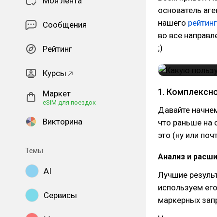
Моя лента
основатель аге
нашего
рейтин
Сообщения
во все направл
;)
Рейтинг
Курсы
1. Комплексно
Маркет
eSIM для поездок
Давайте начнем 
Викторина
что раньше на 
это (ну или по
Темы
Анализ и расш
AI
Лучшие результ
используем его
Сервисы
маркерных зап