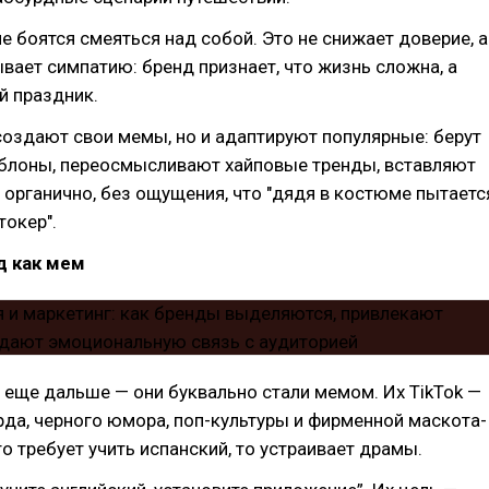
не боятся смеяться над собой. Это не снижает доверие, а
вает симпатию: бренд признает, что жизнь сложна, а
й праздник.
создают свои мемы, но и адаптируют популярные: берут
блоны, переосмысливают хайповые тренды, вставляют
е органично, без ощущения, что "дядя в костюме пытаетс
токер".
д как мем
 еще дальше — они буквально стали мемом. Их TikTok —
рда, черного юмора, поп-культуры и фирменной маскота-
то требует учить испанский, то устраивает драмы.