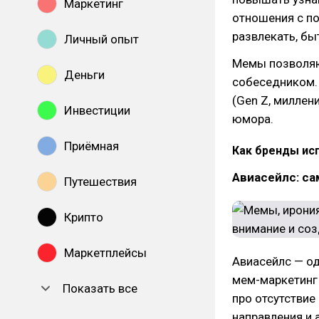
Маркетинг
отношения с по
развлекать, бы
Личный опыт
Мемы позволяю
Деньги
собеседником.
(Gen Z, миллен
Инвестиции
юмора.
Приёмная
Как бренды ис
Авиасейлс: са
Путешествия
Крипто
Маркетплейсы
Авиасейлс — од
мем-маркетинг 
Показать все
про отсутствие
направления и 