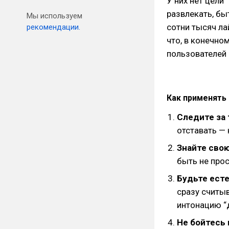
У них нет цели 
развлекать, бы
Мы используем
сотни тысяч ла
рекомендации.
что, в конечно
пользователей 
Как применять
Следите за
отставать — 
Знайте сво
быть не про
Будьте ест
сразу считыв
интонацию “д
Не бойтесь 