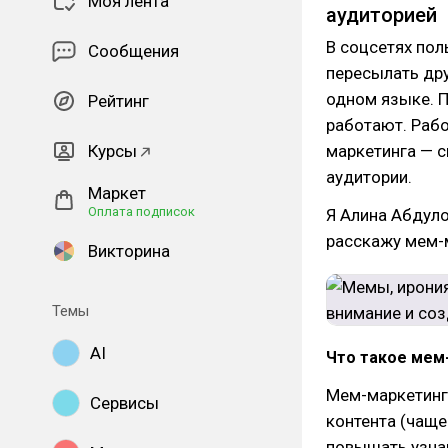
Моя лента
аудиторией
В соцсетях пол
Сообщения
пересылать дру
одном языке. П
Рейтинг
работают. Рабо
Курсы
маркетинга — с
аудитории.
Маркет
Оплата подписок
Я Алина Абдул
расскажу мем-
Викторина
Темы
AI
Что такое мем
Мем-маркетинг
Сервисы
контента (чаще
повышать узна