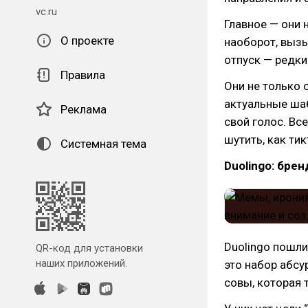
vc.ru
Главное — они 
О проекте
наоборот, вызы
отпуск — редки
Правила
Они не только 
актуальные ша
Реклама
свой голос. Вс
шутить, как тик
Системная тема
Duolingo: брен
Duolingo пошли
QR-код для установки
наших приложений.
это набор абсу
совы, которая 