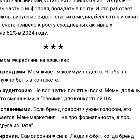
“учите английский, установите приложение”. Их цель —
ть частью инфополя, попадать в ленту. И это работает:
йков, вирусные видео, статьи в медиа, бесплатный охват,
м счете привело к росту ежедневных активных
на 62% в 2024 году.
 мем-маркетинг на практике
 трендами.
Мем живет максимум неделю. Чтобы не
нужно быть в контексте.
ю аудиторию
. Не все шутки понятны всем. Мемы должн
сто смешными, а “своими” для конкретной ЦА.
ественными.
Если бренд говорит чужим голосом, это
ается. Мем-маркетинг — не про формальность, а про
руга из чата”.
иронии.
Самоирония = сила. Люди любят, когда бренд