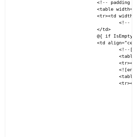
                                <!-- padding -
				<table width="100%" border="0" cellspacing="0" cellpadding="0">

				<tr><td width="5" align="center">

					<!-- padding --><div style="height: 10px; line-height: 10px; font-size: 8px;">&nbsp;</div>

				</td>

				@{ if IsEmpty(cell.Value.OldPrice) }@{ else }

				<td align="center">

					<!--[if (gte mso 9)|(IE)]>

					<table width="206" border="0" cellspacing="0" cellpadding="0">

					<tr><td>

					<![endif]-->

					<table width="206" border="0" cellspacing="0" cellpadding="0" style="width: 100%; max-width: 206px;">

					<tr><td align="right">

						<table width="50" border="0" cellspacing="0" cellpadding="0
						<tr><td align="center" valign="middle" style="border-width: 1px; border-style: solid; border-color: #ef4e37; border-radius: 3p
							<div style="line-height: 2
								<span style="font-family: Arial, Tahoma, Helvetica, sans-serif; font-size: 14px; l
									-${floor(100-(cell.Value.Price*100
								</s