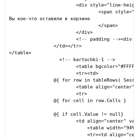
			<div style="line-height: 20px;">

				<span style="font-family: Arial, Tahoma, Helvetica, sans-serif; font-size: 16px; line-height:20px; color:#00386A; font-weight: bold;">

Вы кое-что оставили в корзине

				</span>

			</div>			

			<!-- padding --><div style="height: 25px; line-height: 13px; font-size: 8px;">&nbsp;</div>	

		</td></tr>

</table>		

		  <!-- kartochki-1 -->                

                        <table bgcolor="#FFFFFF
                        <tr><td>           

                @{ for row in tableRows( Sessi
                        <table align="center" w
                        <tr>

                @{ for cell in row.Cells }

                @{ if cell.Value != null}		                        

                        <td align="center" vali
                            <table width="94%" 
                            <tr><td align="cen