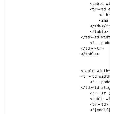
                                    <table wid
                                    <tr><td ali
                                        <a hre
                                        <img s
                                    </td></tr>

                                    </table>

                                </td><td width=
                                    <!-- paddi
                                </td></tr>

                                </table>

                                <table width="1
                                <tr><td width="
                                    <!-- paddi
                                </td><td align=
                                    <!--[if (gt
                                    <table widt
                                    <tr><td>

                                    <![endif]--