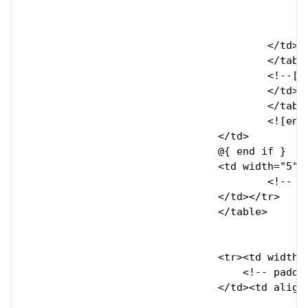
							</di
						</td></tr>
						</table>
					</td></tr>

					</table>

					<!--[if (gte mso 9)|(IE)]>

					</td></tr>

					</table>

					<![endif]-->

				</td>

				@{ end if }

				<td width="5" align="center">

					<!-- padding --><div style="height: 10px; line-height: 10px; font-size: 8px;">&nbsp;</div>

				</td></tr>

				</table>

							  <table width="100%" border="0" cellspacing="0" cell
                                <tr><td width="
                                    <!-- paddi
                                </td><td align=