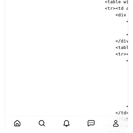
                                    <table wid
                                    <tr><td ali
                                        <div st
                                            <s
                                               
                                            </s
                                        </div>

                                        <table 
                                        <tr><td
                                            <di
                                              
                                               
												</span>@{ if IsEmpt
												<span style="font-family: Arial, Tahoma, Helvetica, sans-serif; f
								${cell.Value.OldPr
								</span>@{ e
                                            </d
                                        </td></
                                        </table
                                    </td></tr>

                                    </table>
