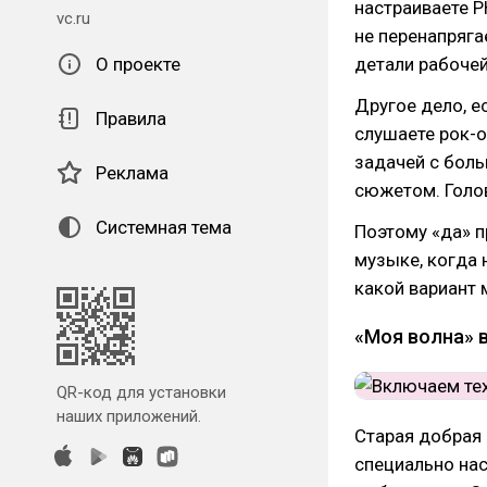
настраиваете Р
vc.ru
не перенапряга
О проекте
детали рабочей
Другое дело, е
Правила
слушаете рок-о
задачей с бол
Реклама
сюжетом. Голов
Системная тема
Поэтому «да» п
музыке, когда 
какой вариант 
«Моя волна» 
QR-код для установки
наших приложений.
Старая добрая 
специально нас