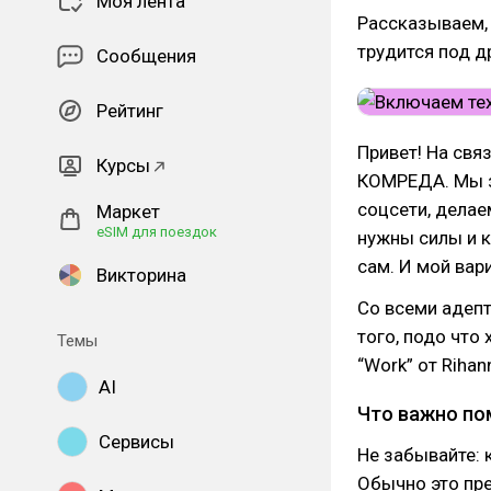
Моя лента
Рассказываем, 
трудится под д
Сообщения
Рейтинг
Привет! На свя
Курсы
КОМРЕДА. Мы з
соцсети, делае
Маркет
eSIM для поездок
нужны силы и к
сам. И мой вар
Викторина
Со всеми адепт
того, подо что
Темы
“Work” от Rihan
AI
Что важно по
Сервисы
Не забывайте: 
Обычно это пре