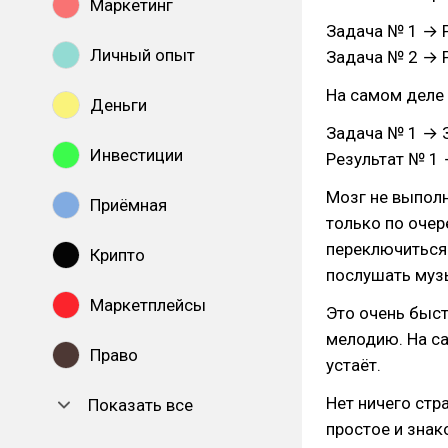
Маркетинг
Задача № 1 → 
Личный опыт
Задача № 2 → 
На самом деле 
Деньги
Задача № 1 → 
Инвестиции
Результат № 1 
Мозг не выпол
Приёмная
только по очер
переключиться 
Крипто
послушать музы
Маркетплейсы
Это очень быст
мелодию. На са
Право
устаёт.
Нет ничего стр
Показать все
простое и знак