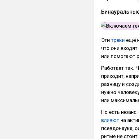
Бинауральны
Эти
треки
ещё н
что они входят
или помогают р
Работает так. 
приходит, напри
разницу и созда
нужно человеку
или максималь
Но есть нюанс:
влияют
на акти
псевдонаука, о
ритме не стоит.