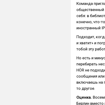
Команда пригла
общественный т
себя: в библиот
конечно, что-т
иностранный IP
Подходит, когд
и хватит» и пог
тобой эту рабо
Но есть и мину
перебирать нес
HÖR не подходи
сообщения или 
включаешь на п
то другое.
Оценка.
Восемь
Берлин вместо 