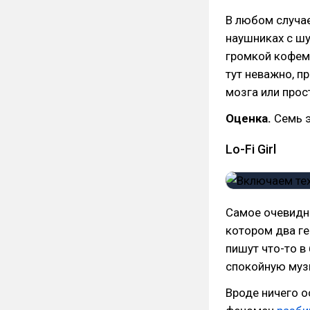
В любом случае
наушниках с ш
громкой кофемо
тут неважно, п
мозга или прос
Оценка.
Семь э
Lo-Fi Girl
Самое очевидн
котором два г
пишут что-то в
спокойную муз
Вроде ничего о