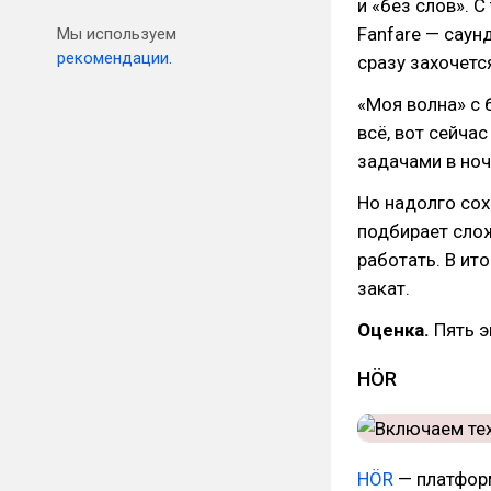
и «без слов». 
Fanfare — саун
Мы используем
рекомендации.
сразу захочется
«Моя волна» с 
всё, вот сейча
задачами в ноч
Но надолго сох
подбирает слож
работать. В ит
закат.
Оценка.
Пять э
HÖR
HÖR
— платформ