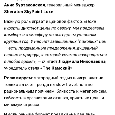
Анна Бурзаковская
, генеральный менеджер
Sheraton SkyPoint Luxe.
Важную роль играет и ценовой фактор.
«Пока
курорты диктуют цены по сезону, мы предлагаем
комфорт и атмосферу по выгодным условиям
круглый год. У нас нет завышенных “пиковых” цен
— есть продуманные предложения, душевный
сервис и природа, к которой хочется возвращаться
в любое время»,
— считает
Людмила Николаевна
,
учредитель отеля
«The Камский»
.
Резюмируем:
загородный отдых выигрывает не
только за счет тренда на slow travel, но и по
рациональным причинам: близость к мегаполисам,
гибкость в организации отдыха, приятные цены и
минимум стресса.
И если раньше формат поездки «на два дня»