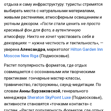
отдыха и саму инфраструктуру: туристы стремятся
выбирать места с натуральными материалами,
живыми растениями, атмосферным освещением и
уютным декором.
«Гости стали ценить не просто
красивый фон для фото, а аутентичную
атмосферу. Никто не хочет чувствовать себя в
декорациях — нужна честность и тактильность»,
—
уверена
Александра
, маркетолог
Hilton Garden Inn
Moscow New Riga
(Подмосковье).
Растет популярность форматов, где отдых
совмещается с осознанными или творческими
практиками: гончарные мастер-классы,
травничество, гастроужины, саунд-медитации. По
словам
Анны Бурзаковской
, генерального
менеджера
Sheraton SkyPoint Luxe
(Подмосковье),
активности становятся «точками контакта» с
гостем.
«Растет популярность форматов, где отдых