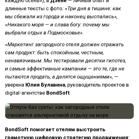
каждую осень»
), в
Дзене
— личный опыт и
длинные тексты с фото:
«Три дня в тишине: как
мы сбежали из города и наконец выспались»,
«Никакого моря — и слава богу: почему мы
выбрали отдых в Подмосковье».
«Маркетинг загородного отеля должен отражать
сам продукт: быть спокойным, честным,
ненавязчивым. Мы тестировали десятки гипотез,
и самые эффективные кампании — это те, где не
пытаются продать, а делятся ощущениями»,
—
уверена
Юлия Булавина
, руководитель проектов в
digital-агентстве
BondSoft
.
BondSoft помогает отелям выстроить
грамотную цифровую стратегию продвижения: