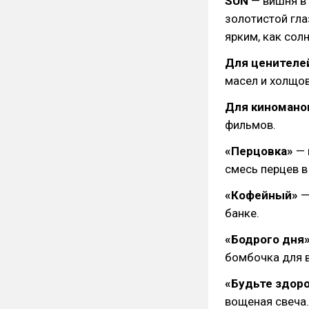
SUN
— вишня в
золотистой гла
ярким, как сол
Для ценителе
масел и холщов
Для киномано
фильмов.
«Перцовка»
— 
смесь перцев в
«Кофейный»
—
банке.
«Бодрого дня
бомбочка для в
«Будьте здор
вощеная свеча.