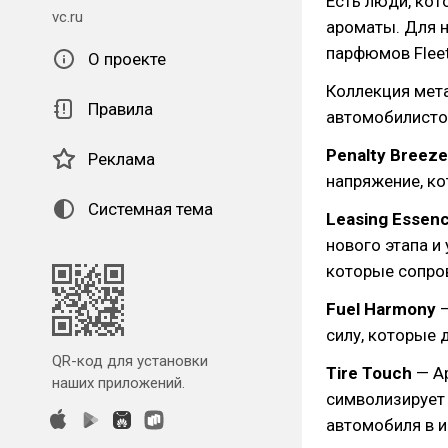
Есть люди, ко
vc.ru
ароматы. Для 
парфюмов Fleet
О проекте
Коллекция мет
Правила
автомобилисто
Penalty Breeze
Реклама
напряжение, к
Системная тема
Leasing Essen
нового этапа и
которые сопро
Fuel Harmony
—
силу, которые 
QR-код для установки
Tire Touch
— А
наших приложений.
символизирует
автомобиля в 