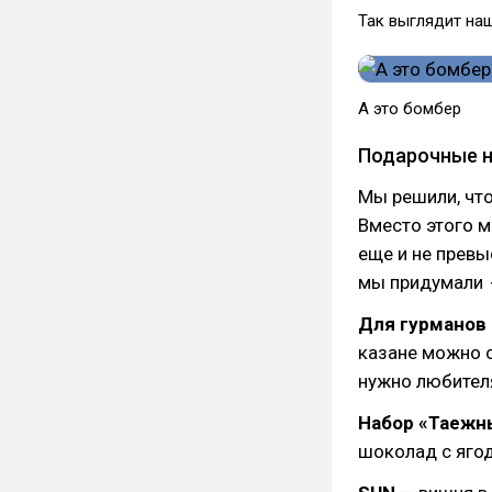
Так выглядит на
А это бомбер
Подарочные 
Мы решили, что
Вместо этого 
еще и не превы
мы придумали
Для гурманов
казане можно с
нужно любителя
Набор «Таежн
шоколад с ягод