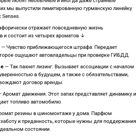
торые любят необычные и иногда даже странные
них мы выпустили лимитированную гурманскую линейку
 Senses.
афорически отражает повседневную жизнь
в и состоит из четырех ароматов ↓
— Чувство приближающегося штрафа. Передает
оторое ощущают автовладельцы при проверке ГИБДД.
ce
— Так пахнет лизинг. Вызывает ассоциации с началом
 уверенностью в будущем, а также с обязательствами,
вождают договор аренды.
 Аромат движения. Этот запах представляет динамику и
дает топливо автомобилю.
ромат резины в шиномонтаже у дома. Парфюм
 заботу и преданность, которые нужны для поддержания
идеальном состоянии.