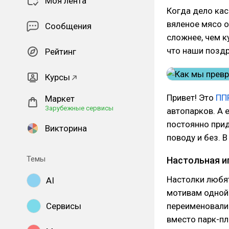
Моя лента
Когда дело кас
вяленое мясо о
Сообщения
сложнее, чем к
что наши поздр
Рейтинг
Курсы
Привет! Это
ПП
Маркет
Зарубежные сервисы
автопарков. А 
постоянно при
Викторина
поводу и без. 
Темы
Настольная и
Настолки любят
AI
мотивам одной 
Сервисы
переименовали 
вместо парк-пл