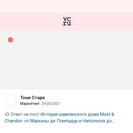
Тони Старк
Маркетинг
29.05.2021
Ответ на пост
История шампанского дома Moёt &
Chandon: от Маркизы де Помпадур и Наполеона до
наших дней и миллиардов прибыли