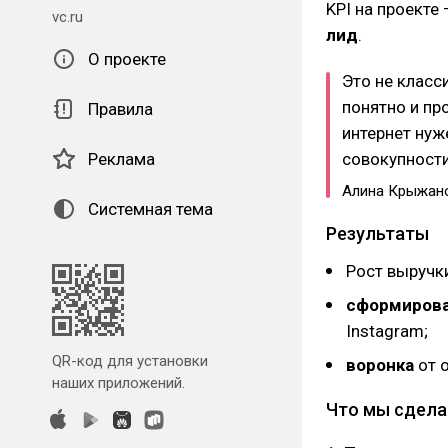
KPI на проекте
vc.ru
лид
.
О проекте
Это не класс
понятно и пр
Правила
интернет нуж
Реклама
совокупности
Алина Крыжан
Системная тема
Результаты
Рост выручк
сформирова
Instagram;
QR-код для установки
воронка
от о
наших приложений.
Что мы сдела