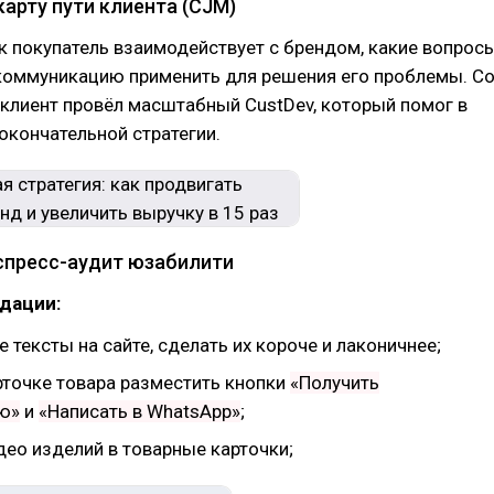
карту пути клиента (CJM)
к покупатель взаимодействует с брендом, какие вопрос
 коммуникацию применить для решения его проблемы. С
клиент провёл масштабный CustDev, который помог в
кончательной стратегии.
кспресс-аудит юзабилити
дации:
е тексты на сайте, сделать их короче и лаконичнее;
рточке товара разместить кнопки
«Получить
ю»
и
«Написать в WhatsApp»
;
део изделий в товарные карточки;