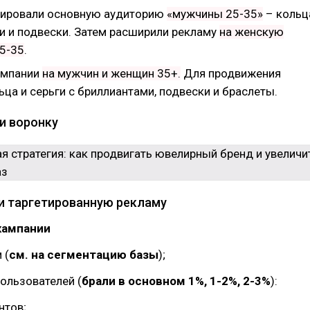
тировали основную аудиторию
«мужчины 25-35»
– кольц
и и подвески. Затем расширили рекламу
на женскую
5-35
.
ампании
на мужчин и женщин 35+.
Для продвижения
ца и серьги с бриллиантами, подвески и браслеты.
и воронку
и таргетированную рекламу
кампании
 (
см. на сегментацию базы
);
пользователей (
брали в основном 1%, 1-2%, 2-3%
):
нтов;