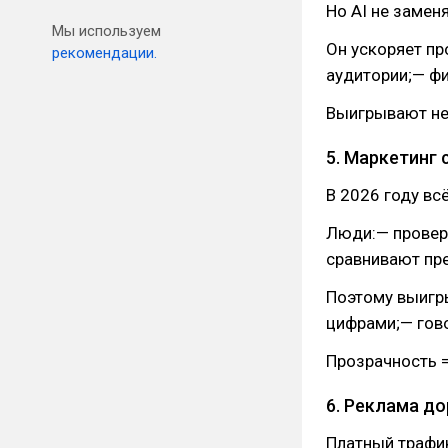
Но AI не замен
Мы используем
Он ускоряет пр
рекомендации.
аудитории;— ф
Выигрывают не т
5. Маркетинг
В 2026 году вс
Люди:— провер
сравнивают пр
Поэтому выигр
цифрами;— гово
Прозрачность =
6. Реклама д
Платный трафи