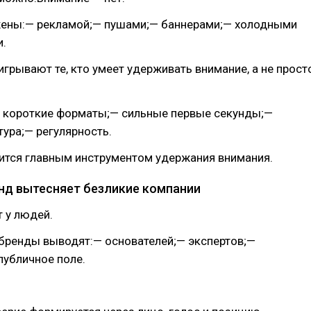
ены:— рекламой;— пушами;— баннерами;— холодными
.
игрывают те, кто умеет удерживать внимание, а не прост
.
— короткие форматы;— сильные первые секунды;—
тура;— регулярность.
вится главным инструментом удержания внимания.
енд вытесняет безликие компании
 у людей.
бренды выводят:— основателей;— экспертов;—
публичное поле.