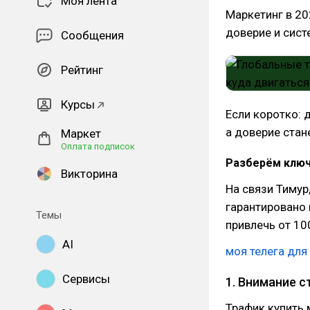
Моя лента
Маркетинг в 20
доверие и сист
Сообщения
Рейтинг
Курсы
Если коротко: 
а доверие стан
Маркет
Оплата подписок
Разберём ключ
Викторина
На связи Тимур
гарантировано 
Темы
привлечь от 10
AI
моя телега для
Сервисы
1. Внимание 
Трафик купить 