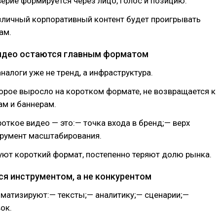
ерие формируется через лицо, голос и позицию.
зличный корпоративный контент будет проигрывать
ам.
видео остаются главным форматом
 аналоги уже не тренд, а инфраструктура.
орое выросло на коротком формате, не возвращается к
ам и баннерам.
роткое видео — это:— точка входа в бренд;— верх
трумент масштабирования.
руют короткий формат, постепенно теряют долю рынка.
тся инструментом, а не конкурентом
матизируют:— тексты;— аналитику;— сценарии;—
ок.