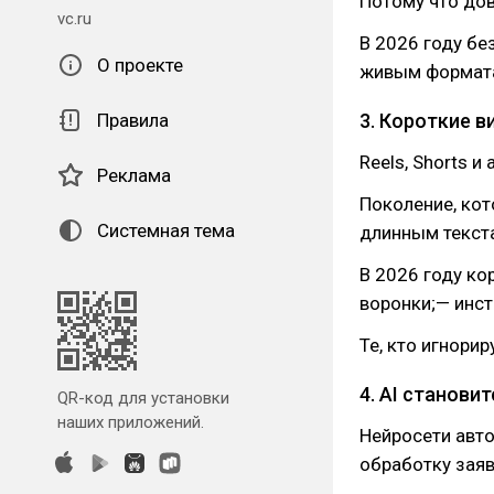
Потому что дов
vc.ru
В 2026 году бе
О проекте
живым формат
Правила
3. Короткие 
Reels, Shorts и
Реклама
Поколение, кот
Системная тема
длинным текст
В 2026 году ко
воронки;— инс
Те, кто игнори
4. AI станови
QR-код для установки
наших приложений.
Нейросети авто
обработку заяв