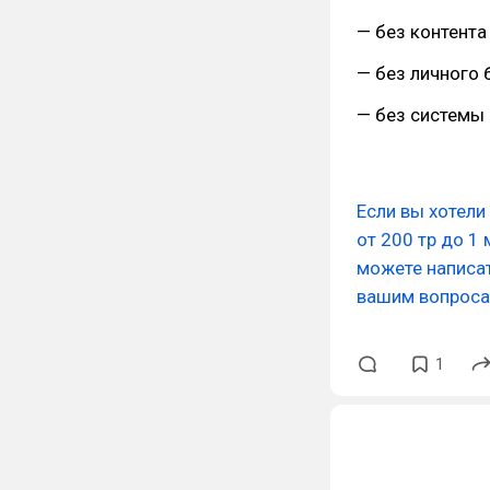
— без контента
— без личного 
— без системы
Если вы хотели
от 200 тр до 1 
можете написат
вашим вопрос
1