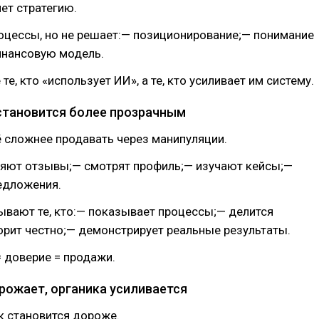
яет стратегию.
оцессы, но не решает:— позиционирование;— понимание
инансовую модель.
е, кто «использует ИИ», а те, кто усиливает им систему.
 становится более прозрачным
ё сложнее продавать через манипуляции.
яют отзывы;— смотрят профиль;— изучают кейсы;—
едложения.
ывают те, кто:— показывает процессы;— делится
рит честно;— демонстрирует реальные результаты.
 доверие = продажи.
орожает, органика усиливается
к становится дороже.