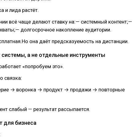
а и лида растёт.
ии всё чаще делают ставку на:— системный контент;—
хваты;— долгосрочное накопление аудитории.
сплатная.Но она даёт предсказуемость на дистанции.
 системы, а не отдельные инструменты
 работает «попробуем это».
о связка:
ерие → воронка → продукт → продажи → повторные
ент слабый — результат рассыпается.
т для бизнеса
: