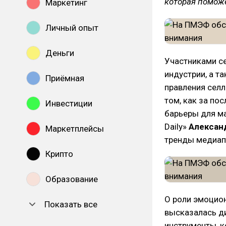
которая помож
Маркетинг
Личный опыт
Деньги
Участниками се
индустрии, а т
Приёмная
правления сел
том, как за по
Инвестиции
барьеры для ма
Daily»
Алексан
Маркетплейсы
тренды медиап
Крипто
Образование
О роли эмоцио
Показать все
высказалась д
инструменты, к