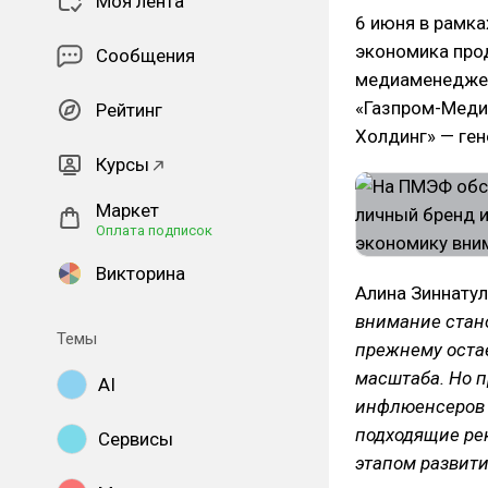
Моя лента
6 июня в рамка
экономика про
Сообщения
медиаменеджер
«Газпром-Меди
Рейтинг
Холдинг» — ге
Курсы
Маркет
Оплата подписок
Викторина
Алина Зиннатул
внимание стано
Темы
прежнему оста
масштаба. Но п
AI
инфлюенсеров 
подходящие ре
Сервисы
этапом развит