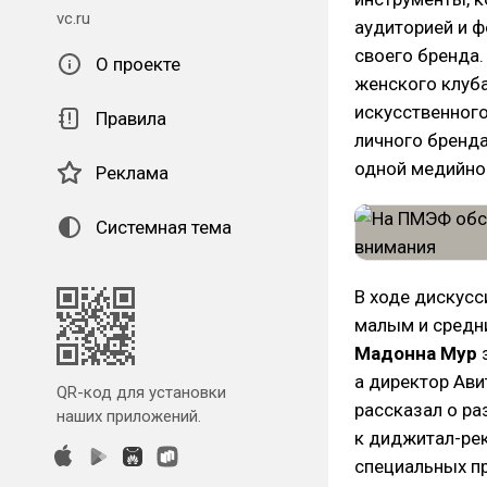
vc.ru
аудиторией и ф
своего бренда.
О проекте
женского клуб
искусственног
Правила
личного бренда
одной медийно
Реклама
Системная тема
В ходе дискусс
малым и средни
Мадонна Мур
а директор Ави
QR-код для установки
рассказал о ра
наших приложений.
к диджитал-рек
специальных пр