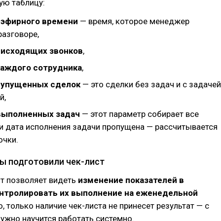
ую таблицу:
 эфирного времени
— время, которое менеджер
разговоре,
 исходящих звонков
,
каждого сотрудника
,
 упущенных сделок
— это сделки без задач и с задачей
й,
выполненных задач
— этот параметр собирает все
ли дата исполнения задачи пропущена — рассчитывается
очки.
ы подготовили чек-лист
нт позволяет видеть
изменение показателей в
онтролировать их выполнение на еженедельной
о, только наличие чек-листа не принесет результат — с
ужно научится работать системно.