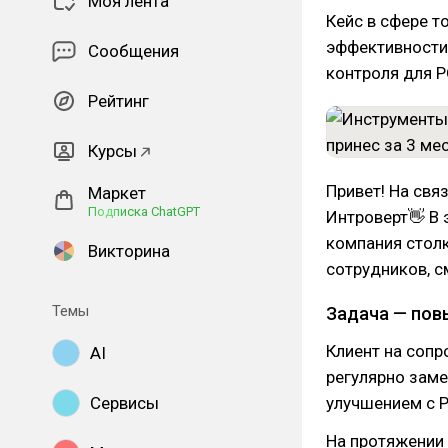
Моя лента
Кейс в сфере 
эффективности
Сообщения
контроля для Р
Рейтинг
Курсы
Привет! На св
Маркет
Подписка ChatGPT
Интроверт👋 В 
компания столк
Викторина
сотрудников, с
Темы
Задача — пов
Клиент на соп
AI
регулярно заме
Сервисы
улучшением с 
На протяжении 