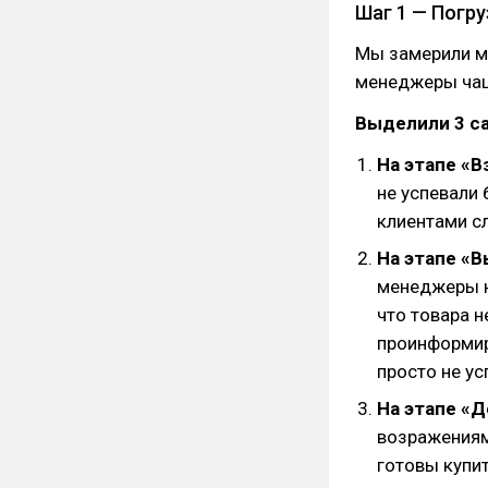
Шаг 1 — Погр
Мы замерили м
менеджеры чащ
Выделили 3 с
На этапе «В
не успевали
клиентами с
На этапе «В
менеджеры н
что товара н
проинформиро
просто не у
На этапе «
возражениям
готовы купит