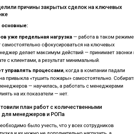
делили причины закрытых сделок на ключевых
нке
 основные:
ов уже предельная нагрузка
— работа в таком режиме
т самостоятельно сфокусироваться на ключевых
енеджер делает максимум действий — принимает звонки 
ате с клиентами, а результат минимальный.
ет управлять процессами
, когда в компании падали
на привыкла «тушить пожары» самостоятельно. Собират
менеджеров — научилась, а работать с менеджерами
лиять на их показатели — нет.
отовили план работ с количественными
 для менеджеров и РОПа
необходимо было учесть, что у всех сотрудников
рузка и их нужно не дополнительно нагрузить, а