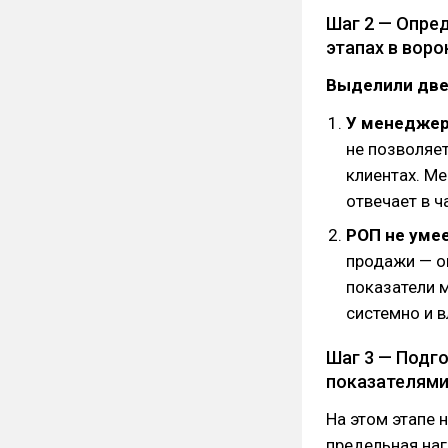
Шаг 2 — Опре
этапах в воро
Выделили две
У менеджер
не позволяе
клиентах. М
отвечает в ч
РОП не уме
продажи — о
показатели 
системно и в
Шаг 3 — Подг
показателями
На этом этапе 
предельная наг