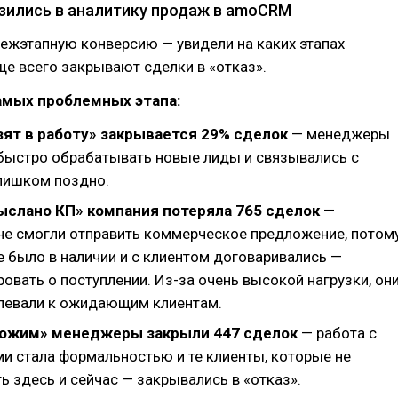
узились в аналитику продаж в amoCRM
ежэтапную конверсию — увидели на каких этапах
е всего закрывают сделки в «отказ».
амых проблемных этапа:
зят в работу» закрывается 29% сделок
— менеджеры
 быстро обрабатывать новые лиды и связывались с
лишком поздно.
ыслано КП» компания потеряла 765 сделок
—
е смогли отправить коммерческое предложение, потом
е было в наличии и с клиентом договаривались —
вать о поступлении. Из-за очень высокой нагрузки, он
спевали к ожидающим клиентам.
Дожим» менеджеры закрыли 447 сделок
— работа с
и стала формальностью и те клиенты, которые не
ь здесь и сейчас — закрывались в «отказ».