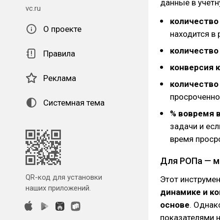
данные в учетн
vc.ru
количество
О проекте
находится в 
количество
Правила
конверсия 
Реклама
количество
просроченно
Системная тема
% вовремя 
задачи и ес
время проср
Для РОПа — м
QR-код для установки
Этот инструме
наших приложений.
динамике и к
основе
. Однак
показателями н