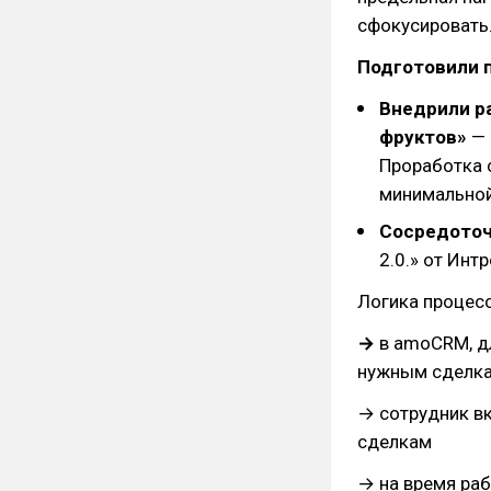
сфокусировать
Подготовили 
Внедрили ра
фруктов»
— 
Проработка с
минимальной
Сосредоточ
2.0.» от Инт
Логика процес
→
в amoCRM, д
нужным сделк
→ сотрудник в
сделкам
→ на время раб