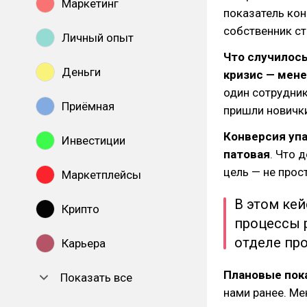
Маркетинг
показатель кон
собственник с
Личный опыт
Что случилос
Деньги
кризис — мен
один сотрудник
Приёмная
пришли новичк
Конверсия упа
Инвестиции
патовая
. Что 
цель — не прос
Маркетплейсы
В этом кей
Крипто
процессы 
отделе про
Карьера
Плановые пок
Показать все
нами ранее. М