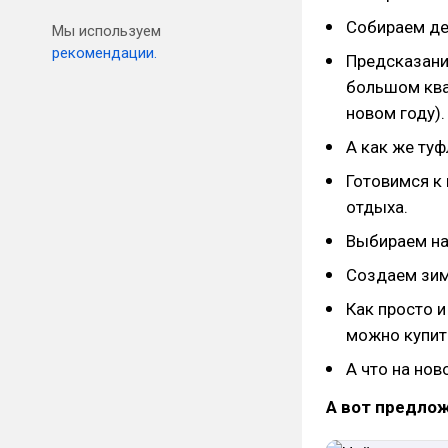
Собираем де
Мы используем
рекомендации.
Предсказани
большом квад
новом году).
А как же ту
Готовимся к
отдыха.
Выбираем на
Создаем зим
Как просто и
можно купит
А что на но
А вот предло