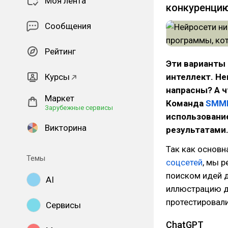
Моя лента
конкуренцию
Сообщения
Рейтинг
Эти варианты
Курсы
интеллект. Не
напрасны? А 
Маркет
Команда
SMM
Зарубежные сервисы
использовани
Викторина
результатами
Так как основн
Темы
соцсетей
, мы 
поиском идей д
AI
иллюстрацию д
протестировал
Сервисы
ChatGPT