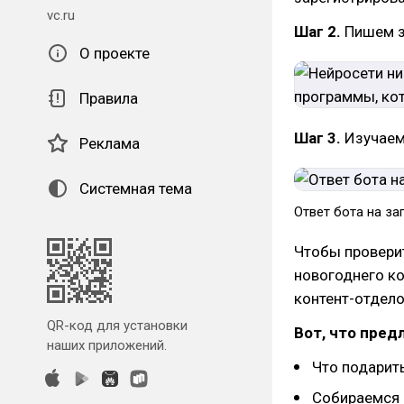
vc.ru
Шаг 2.
Пишем з
О проекте
Правила
Шаг 3.
Изучаем
Реклама
Системная тема
Ответ бота на за
Чтобы проверит
новогоднего к
контент-отдело
QR-код для установки
Вот, что пре
наших приложений.
Что подарит
Собираемся 