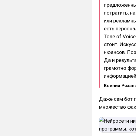
предложенны
потратить, н
или рекламны
есть персона
Tone of Voic
стоит. Искус
нюансов. Поэ
Да и результ
грамотно фор
информацией
Ксения Рязан
Даже сам бот п
множество фак