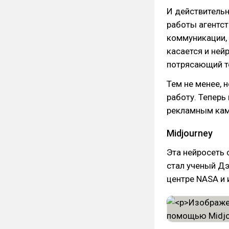
И действительн
работы агентст
коммуникации, 
касается и ней
потрясающий те
Тем не менее, 
работу. Теперь
рекламным кам
Midjourney
Эта нейросеть 
стал ученый Д
центре NASA и 