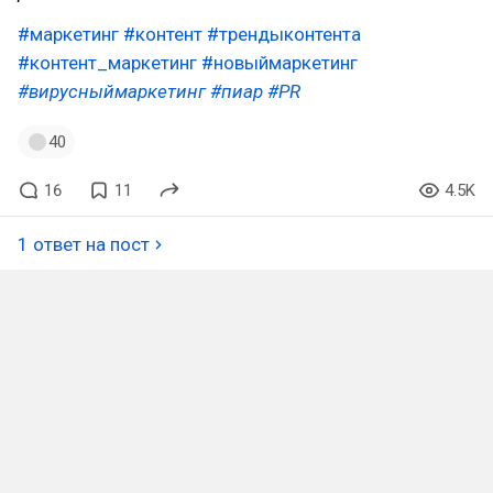
#маркетинг
#контент
#трендыконтента
#контент_маркетинг
#новыймаркетинг
#вирусныймаркетинг
#пиар
#PR
40
16
11
4.5K
1 ответ на пост