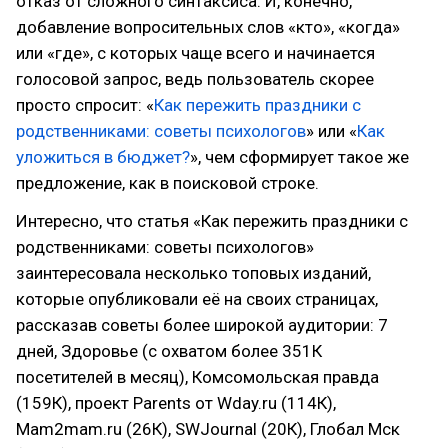
отказ от сложного синтаксиса. И, конечно,
добавление вопросительных слов «кто», «когда»
или «где», с которых чаще всего и начинается
голосовой запрос, ведь пользователь скорее
просто спросит: «
Как пережить праздники с
родственниками: советы психологов
» или «
Как
уложиться в бюджет?
», чем сформирует такое же
предложение, как в поисковой строке.
Интересно, что статья «Как пережить праздники с
родственниками: советы психологов»
заинтересовала несколько топовых изданий,
которые опубликовали её на своих страницах,
рассказав советы более широкой аудитории: 7
дней, Здоровье (с охватом более 351К
посетителей в месяц), Комсомольская правда
(159К), проект Parents от Wday.ru (114К),
Mam2mam.ru (26К), SWJournal (20К), Глобал Мск