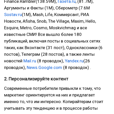
Finance.Rambler(138.59М),
Газета.ru
, (81.7М),
Аргументы и Факты (1М), Сберометр (7.6М
Sostav.ru
(1M), Mash, Life, Коммерсант, РИА
Новости, Afisha, Snob, The Village, Maxim, Hello,
Esquire, Metro, Cosmo, Moskvichmag и все
известные СМИ! Все вышло более 180
публикаций, включая посты в социальных сетях
таких, как Вконтакте (31 пост), Одноклассники (6
постов), Телеграм (28 постов), а также ленты
новостей
Mail.ru
(8 проводок),
Yandex.ru
(26
проводок),
News.Google.com
(8 проводок) .
2. Персонализируйте контент
‍Современные потребители привыкли к тому, что
маркетинг ориентируется на них и предлагает
именно то, что им интересно. Копирайтерам стоит
учитывать эту тенденцию и в процессе работы