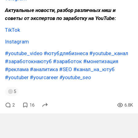
Актуальные новости, разбор различных ниш и
советы от экспертов по заработку на YouTube:
TikTok
Instagram
#youtube_video
#ютубдлябизнеса
#youtube_канал
#заработокнаютуб
#заработок
#монетизация
#реклама
#аналитика
#SEO
#канал_на_ютуб
#youtuber
#yourcareer
#youtube_seo
5
2
16
6.8K