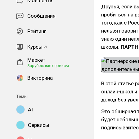
Моя лента
Друзья, если в
пробиться на р
Сообщения
того, как с Ро
нельзя говорит
Рейтинг
знаю один непл
Курсы
школы:
ПАРТН
Маркет
Зарубежные сервисы
Викторина
В этой статье 
онлайн-школ и 
Темы
доход без уве
AI
Это обширная т
будет небольшо
Сервисы
подписывайтесь