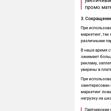
увеличива
промо мат
3. Сокращение
При использова
маркетинг, так
различными па
В наше время с
занимает боль
рекламу, заплат
уверены в пла
При использова
заинтересован 
маркетинг ложи
нагрузку на шк
Партнерские