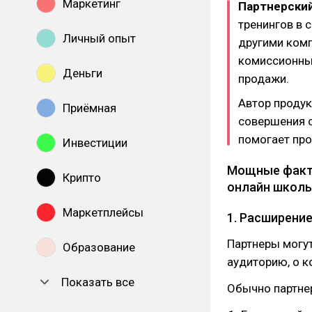
Маркетинг
Партнерски
тренингов в 
Личный опыт
другими комп
комиссионных
Деньги
продажи.
Автор продук
Приёмная
совершения с
помогает про
Инвестиции
Мощные факто
Крипто
онлайн школы
Маркетплейсы
1. Расширени
Партнеры могут
Образование
аудиторию, о к
Показать все
Обычно партнер