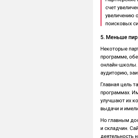
счет увеличе
увеличению о
поисковых си
5. Меньше пи
Некоторые пар
программе, обе
онлайн-школы. 
аудиторию, заи
Главная цель т
программах. Им
улучшают их ко
выдачи и имели
Но главным дос
и складчин. Са
деятельность н