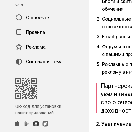
Блоги и сай
vc.ru
обучения;
О проекте
Социальные 
списке конта
Правила
Email-рассы
Форумы и со
Реклама
с вашими пр
Системная тема
Рекламные п
рекламу в ин
Партнерск
увеличивае
свою очер
QR-код для установки
доходност
наших приложений.
2. Увеличени