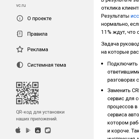
vc.ru
отклика клиент
Результаты
ис
О проекте
нормально, есл
11% ждут, что о
Правила
Задача руковод
Реклама
на которые рас
Подключить 
Системная тема
ответившими
разговорах с
Заменить CR
сервис для 
процессов в
QR-код для установки
сервиса авт
наших приложений.
котором раб
и короче. Та
инструкция, 