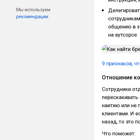
Мы используем
Делегироват
рекомендации.
сотрудникам
общению в з
на аутсорсе.
9 признаков, ч
Отношение ко
Сотрудники отд
перескакивать 
наитию или не 
клиентами. И е
назад, то это 
Что поможет: