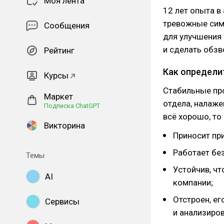
Моя лента
12 лет опыта в
тревожные сим
Сообщения
для улучшения 
и сделать обзв
Рейтинг
Как определит
Курсы
Стабильные пр
Маркет
отдела, налаже
Подписка ChatGPT
всё хорошо, то
Викторина
Приносит при
Работает без
Темы
Устойчив, ч
AI
компании;
Отстроен, ег
Сервисы
и анализиров