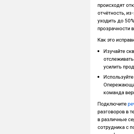
происходят отк
отчётность, из
уходить до 50%
прозрачности в
Как это исправи
Изучайте скв
отслеживать 
усилить про
Используйте
Опережающая
команда верн
Подключите
ре
разговоров в т
в различные се
сотрудника с 