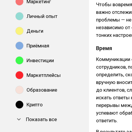
Маркетинг
Чтобы вовремя
важно отслежив
Личный опыт
проблемы — не 
независимо от 
Деньги
тонких настрое
Приёмная
Время
Коммуникации 
Инвестиции
сотрудников, п
определить, ск
Маркетплейсы
вручную вносит
Образование
до клиентов, с
искать ответы 
Крипто
перерывы межд
успевают обра
Показать все
ответить.
В результате з