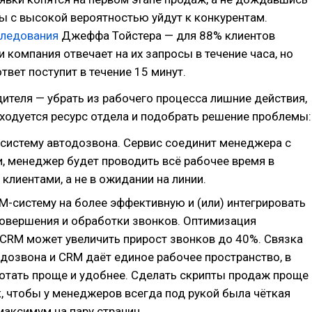
ы с высокой вероятностью уйдут к конкурентам.
следования
Джеффа Тойстера — для 88% клиентов
и компания отвечает на их запросы в течение часа, но
твет поступит в течение 15 минут.
ителя — убрать из рабочего процесса лишние действия,
ходуется ресурс отдела и подобрать решение проблемы:
систему автодозвона. Сервис соединит менеджера с
, менеджер будет проводить всё рабочее время в
 клиентами, а не в ожидании на линии.
M-систему на более эффективную и (или) интегрировать
совершения и обработки звонков. Оптимизация
 CRM может увеличить прирост звонков до 40%. Связка
одозвона и CRM даёт единое рабочее пространство, в
отать проще и удобнее. Сделать скрипты продаж проще
к, чтобы у менеджеров всегда под рукой была чёткая
максимум на пару страниц.