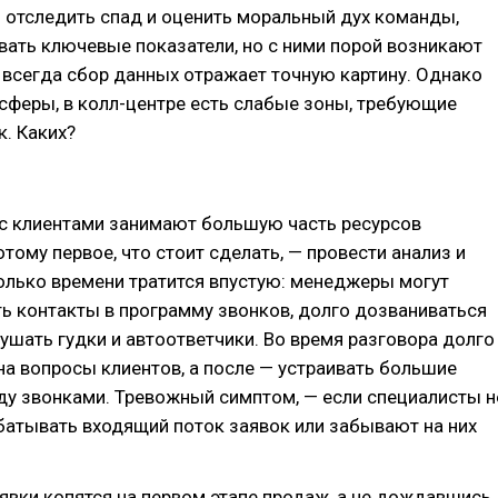
 отследить спад и оценить моральный дух команды,
ать ключевые показатели, но с ними порой возникают
всегда сбор данных отражает точную картину. Однако
сферы, в колл-центре есть слабые зоны, требующие
к. Каких?
с клиентами занимают большую часть ресурсов
отому первое, что стоит сделать, — провести анализ и
олько времени тратится впустую: менеджеры могут
ь контакты в программу звонков, долго дозваниваться
лушать гудки и автоответчики. Во время разговора долго
на вопросы клиентов, а после — устраивать большие
у звонками. Тревожный симптом, — если специалисты н
батывать входящий поток заявок или забывают на них
аявки копятся на первом этапе продаж, а не дождавшись