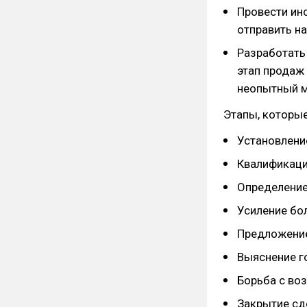
Провести ин
отправить на
Разработать
этап продаж 
неопытный м
Этапы, которые
Установление
Квалификаци
Определение
Усиление бо
Предложени
Выяснение г
Борьба с во
Закрытие сд