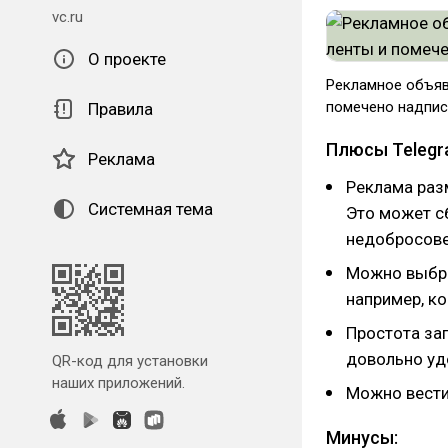
vc.ru
О проекте
Рекламное объяв
помечено надпис
Правила
Плюсы Telegra
Реклама
Реклама раз
Системная тема
Это может сб
недобросове
Можно выбра
например, ко
Простота зап
довольно уд
QR-код для установки
наших приложений.
Можно вести 
Минусы: