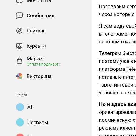
Моя лента
Поговорим сего
через которые 
Сообщения
Я сам веду св
Рейтинг
в телеграме, п
законом о марк
Курсы
Телеграм быст
Маркет
поэтому уже в 
Оплата подписок
платформа Tele
Викторина
нативные интег
таргетинговой 
условно: настр
Темы
Но и здесь вс
AI
ориентировалас
космическую ст
Сервисы
рекламу клиент
заморозится в 