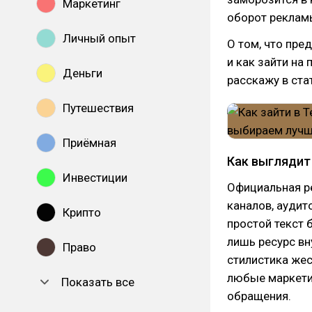
Маркетинг
оборот рекламы
Личный опыт
О том, что пре
и как зайти на
Деньги
расскажу в ста
Путешествия
Приёмная
Как выглядит
Инвестиции
Официальная ре
каналов, аудит
Крипто
простой текст 
лишь ресурс вн
Право
стилистика же
любые маркети
Показать все
обращения.