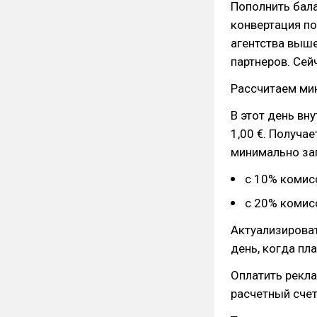
Пополнить бала
конвертация по
агентства выше
партнеров. Сей
Рассчитаем мин
В этот день вн
1,00 €. Получа
минимально за
с 10% комисс
с 20% комисс
Актуализироват
день, когда пл
Оплатить рекла
расчетный счет