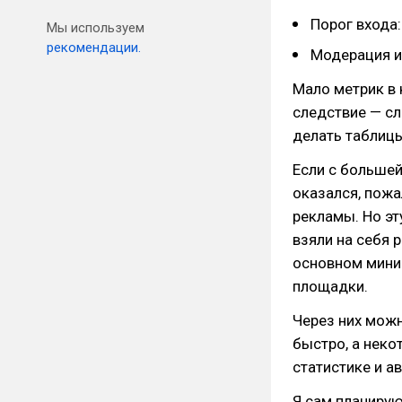
Порог входа:
Мы используем
рекомендации.
Модерация и
Мало метрик в 
следствие — сл
делать таблицы
Если с большей
оказался, пожа
рекламы. Но э
взяли на себя 
основном мини
площадки.
Через них можн
быстро, а нек
статистике и а
Я сам планирую