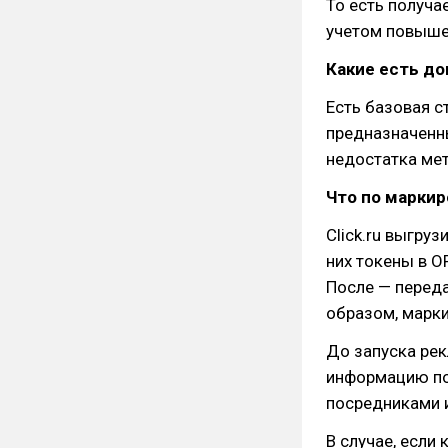
То есть получае
учетом повыше
Какие есть д
Есть базовая с
предназначенны
недостатка мет
Что по маркир
Click.ru выгру
них токены в О
После — переда
образом, марки
До запуска ре
информацию по 
посредниками 
В случае, если