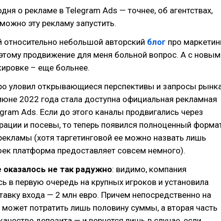
дня о рекламе в Telegram Ads — точнее, об агентствах,
можно эту рекламу запустить.
ой относительно небольшой авторский
блог
про маркетин
оэтому продвижение для меня больной вопрос. А с новым
ировке – еще больнее.
ро уловил открывающиеся перспективы и запросы рынка
июне 2022 года стала доступна официальная рекламная
gram Ads. Если до этого каналы продвигались через
рации и посевы, то теперь появился полноценный форма
рекламы (хотя таргетинговой ее можно назвать лишь
оек платформа предоставляет совсем немного).
е оказалось не так радужно
: видимо, компания
ь в первую очередь на крупных игроков и установила
авку входа — 2 млн евро. Причем непосредственно на
 может потратить лишь половину суммы, а вторая часть
качестве депозита — и вернется лишь в случае, если