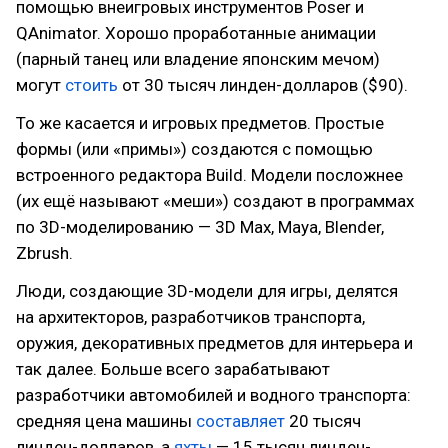
помощью внеигровых инструментов Poser и
QAnimator. Хорошо проработанные анимации
(парный танец или владение японским мечом)
могут
стоить
от 30 тысяч линден-долларов ($90).
То же касается и игровых предметов. Простые
формы (или «примы») создаются с помощью
встроенного редактора Build. Модели посложнее
(их ещё называют «меши») создают в программах
по 3D-моделированию — 3D Max, Maya, Blender,
Zbrush.
Люди, создающие 3D-модели для игры, делятся
на архитекторов, разработчиков транспорта,
оружия, декоративных предметов для интерьера и
так далее. Больше всего зарабатывают
разработчики автомобилей и водного транспорта:
средняя цена машины
составляет
20 тысяч
линден-долларов, а
яхты
— 15 тысяч линден-