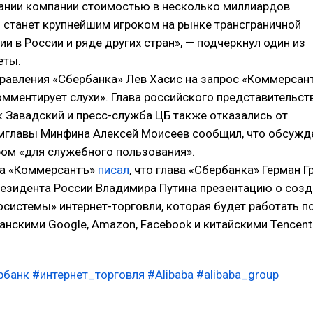
дании компании стоимостью в несколько миллиардов
я станет крупнейшим игроком на рынке трансграничной
и в России и ряде других стран», — подчеркнул один из
еты.
равления «Сбербанка» Лев Хасис на запрос «Коммерсан
комментирует слухи». Глава российского представительст
к Завадский и пресс-служба ЦБ также отказались от
мглавы Минфина Алексей Моисеев сообщил, что обсужд
фом «для служебного пользования».
да «Коммерсантъ»
писал
, что глава «Сбербанка» Герман Г
резидента России Владимира Путина презентацию о соз
системы» интернет-торговли, которая будет работать п
анскими Google, Amazon, Facebook и китайскими Tencent
рбанк
#интернет_торговля
#Alibaba
#alibaba_group