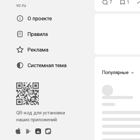
7
1
vc.ru
О проекте
Правила
Реклама
Системная тема
Популярные
QR-код для установки
наших приложений.