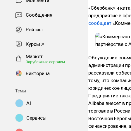
Моя лента
«Сбербанк» и кита
Сообщения
предприятие в сфе
сообщает
«Коммер
Рейтинг
Курсы
Маркет
Обсуждение совме
Зарубежные сервисы
администрации пре
рассказали собесе
Викторина
тому, что компан
юридическое лицо,
Темы
Предприятие также
AI
Alibaba внесёт в 
торговле в России
Сервисы
Восточной Европы
финансирование, а