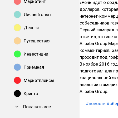
Маркетинг
«Речь идёт о соз
долларов, котора
Личный опыт
интернет-коммерци
собеседников газ
Деньги
Первый зампред п
ответил, что «не 
Путешествия
Alibaba Group Мар
комментариев. За
Инвестиции
проходит под гри
В ноябре 2016 го
Приёмная
подготовил для п
«национальной эко
Маркетплейсы
аналогии с америк
Alibaba Group.
Крипто
#новость
#сбе
Показать все