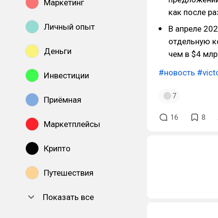
Маркетинг
как после ра
Личный опыт
В апреле 202
отдельную ко
Деньги
чем в $4 млр
#новость
#vict
Инвестиции
7
Приёмная
16
8
Маркетплейсы
Крипто
Путешествия
Показать все