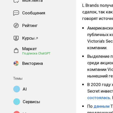
Моя лента
L Brands получ
сделок, так ка
Сообщения
говорят источн
Рейтинг
Американский
публичных к
Курсы
Victoria's Se
компании.
Маркет
Подписка ChatGPT
Выделение п
среди акцио
Викторина
компании Vic
нынешний ге
Темы
В 2020 году
AI
Secret инве
состоялась
.
Сервисы
По
данным
T
предложений 