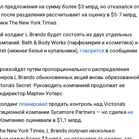
ал предложения на сумму более $3 млрд, но отказался о
к после разделения рассчитывает на оценку в $5-7 млрд,
ики The New York Times.
 холдинг L Brands будет состоять из двух отдельных
омпаний: Bath & Body Works (парфюмерия и косметика) и
cret (нижнее бельё и купальники),
говорится
в сообщении
роизойдёт путём пропорционального распределения
неров L Brands обыкновенных акций вновь образованно
toria’s Secret. Руководить компанией продолжит её
ндиректор Мартин Уотерс.
 холдинг
планировал
продать контроль над Victoria's
стиционной компании Sycamore Partners — но сделка
не
 Компанию оценивали в $1,1 млрд.
he New York Times, L Brands получил несколько
на сумму более $3 млрд, но отказался от сделок, так