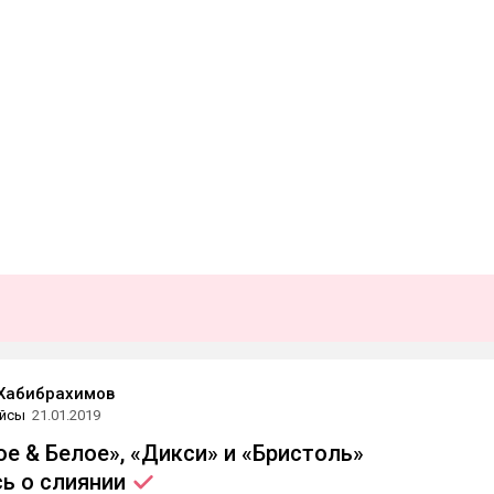
Хабибрахимов
йсы
21.01.2019
ое & Белое», «Дикси» и «Бристоль»
сь о
слиянии