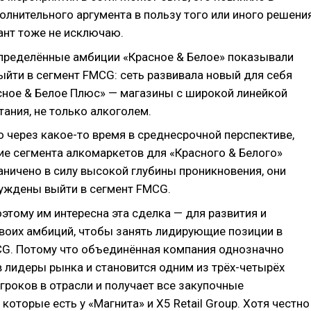
олнительного аргумента в пользу того или иного решени
ант тоже не исключаю.
пределённые амбиции «Красное & Белое» показывали
ыйти в сегмент FMCG: сеть развивала новый для себя
ное & Белое Плюс» — магазины с широкой линейкой
тания, не только алкоголем.
о через какое-то время в среднесрочной перспективе,
ие сегмента алкомаркетов для «Красного & Белого»
аничено в силу высокой глубины проникновения, они
уждены выйти в сегмент FMCG.
этому им интересна эта сделка — для развития и
воих амбиций, чтобы занять лидирующие позиции в
CG. Потому что объединённая компания однозначно
 лидеры рынка и становится одним из трёх-четырёх
гроков в отрасли и получает все закупочные
которые есть у «Магнита» и X5 Retail Group. Хотя честно