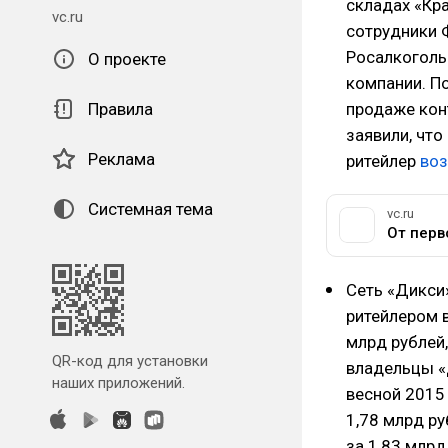
складах «Кр
vc.ru
сотрудники 
Росалкоголь
О проекте
компании. По
Правила
продаже кон
заявили, что
Реклама
ритейлер
во
Системная тема
vc.ru
Сеть «Дикси
ритейлером в
млрд рублей,
QR-код для установки
владельцы «
наших приложений.
весной 2015
1,78 млрд ру
за 1,83 млрд