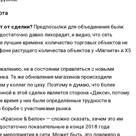
рта
т от сделки?
Предпосылки для объединения были:
достаточно давно лихорадит, и видно, что сеть
е лучшие времена: количество торговых объектов не
 фоне растущего количества объектов у «Магнита» и X5
ожалению, не в состоянии справляться с новыми
ка. Те же обновления магазинов происходили
ем у коллег по цеху. Поэтому я думаю, что более
нной в этой сделке является сторона «Дикси», потому
е время у них были определённые трудности в
 борьбе с участниками рынка.
 «Красное & Белое» — сложно сказать, зачем это им
достаточно показательные в конце 2018 года
 мероприятия в сети. Может быть, это повлияло в