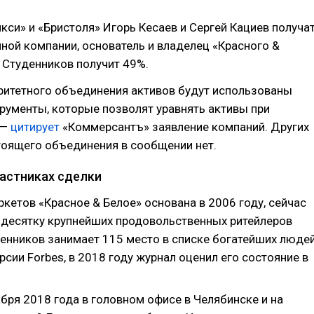
си» и «Бристоля» Игорь Кесаев и Сергей Кациев получа
ой компании, основатель и владелец «Красного &
 Студенников получит 49%.
ритетного объединения активов будут использованы
рументы, которые позволят уравнять активы при
 —
цитирует
«Коммерсантъ» заявление компаний. Других
тоящего объединения в сообщении нет.
частниках сделки
кетов «Красное & Белое» основана в 2006 году, сейчас
в десятку крупнейших продовольственных ритейлеров
денников занимает 115 место в списке богатейших люде
рсии Forbes, в 2018 году журнал оценил его состояние в
бря 2018 года в головном офисе в Челябинске и на