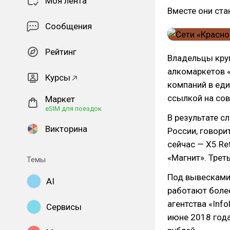
Моя лента
Вместе они ста
Сообщения
Рейтинг
Владельцы круп
алкомаркетов «
Курсы
компаний в ед
ссылкой на сов
Маркет
eSIM для поездок
В результате с
Викторина
России, говори
сейчас — X5 Ret
«Магнит». Трет
Темы
Под вывесками 
AI
работают более
агентства «Inf
Сервисы
июне 2018 года