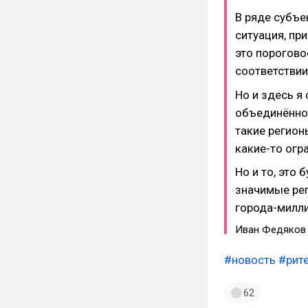
В ряде субъе
ситуация, пр
это порогово
соответствии
Но и здесь я
объединённой
такие регион
какие-то огр
Но и то, это 
значимые рег
города-милл
Иван Федяков
#новость
#рит
62