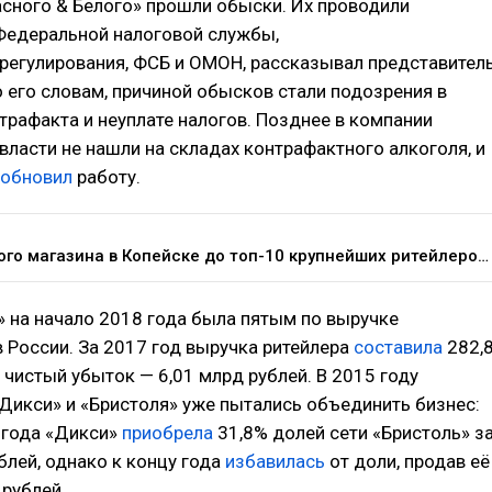
асного & Белого» прошли обыски. Их проводили
Федеральной налоговой службы,
регулирования, ФСБ и ОМОН, рассказывал представител
 его словам, причиной обысков стали подозрения в
трафакта и неуплате налогов. Позднее в компании
 власти не нашли на складах контрафактного алкоголя, и
зобновил
работу.
От первого магазина в Копейске до топ-10 крупнейших ритейлеров России: коротко о развитии сети «Красное & Белое» — Торговля на vc.ru
» на начало 2018 года была пятым по выручке
 России. За 2017 год выручка ритейлера
составила
282,
 чистый убыток — 6,01 млрд рублей. В 2015 году
Дикси» и «Бристоля» уже пытались объединить бизнес:
 года «Дикси»
приобрела
31,8% долей сети «Бристоль» з
блей, однако к концу года
избавилась
от доли, продав её
 рублей.