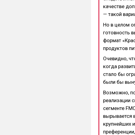
качестве доп
— такой вари
Но в целом о
готовность в
формат «Крас
продуктов пи
Очевидно, чт
когда развит
стало бы огр
были бы вын
Возможно, по
реализации с
сегменте FM
вырывается в
крупнейших и
преференции, 