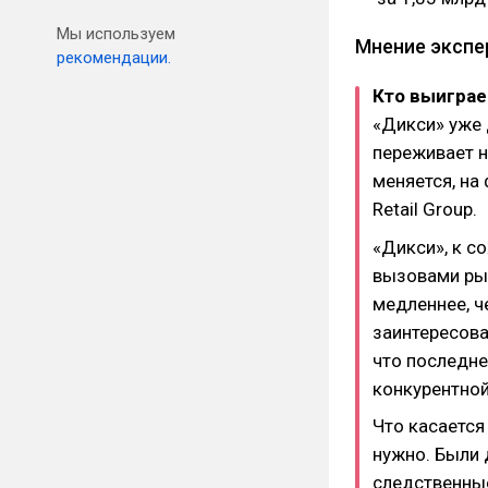
Мы используем
Мнение экспе
рекомендации.
Кто выиграе
«Дикси» уже 
переживает н
меняется, на
Retail Group.
«Дикси», к с
вызовами рын
медленнее, ч
заинтересова
что последне
конкурентной
Что касается
нужно. Были 
следственные