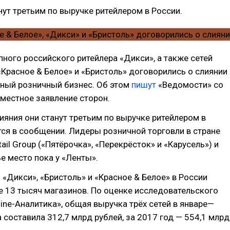
нут третьим по выручке ритейлером в России.
ного российского ритейлера «Дикси», а также сетей
Красное & Белое» и «Бристоль» договорились о слиянии
иный розничный бизнес. Об этом
пишут
«Ведомости» со
местное заявление сторон.
лияния они станут третьим по выручке ритейлером в
тся в сообщении. Лидеры розничной торговли в стране
ail Group («Пятёрочка», «Перекрёсток» и «Карусель») и
ье место пока у «Ленты».
«Дикси», «Бристоль» и «Красное & Белое» в России
 13 тысяч магазинов. По оценке исследовательского
oline-Аналитика», общая выручка трёх сетей в январе—
 составила 312,7 млрд рублей, за 2017 год — 554,1 млрд