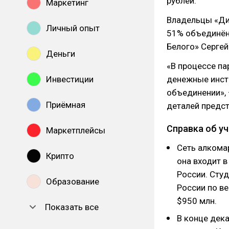
рублей.
Маркетинг
Владельцы «Дик
Личный опыт
51% объединённ
Белого» Сергей
Деньги
«В процессе па
Инвестиции
денежные инст
объединении»,
Приёмная
деталей предс
Справка об у
Маркетплейсы
Сеть алкомар
Крипто
она входит 
России. Сту
Образование
России по ве
$950 млн.
Показать все
В конце дека