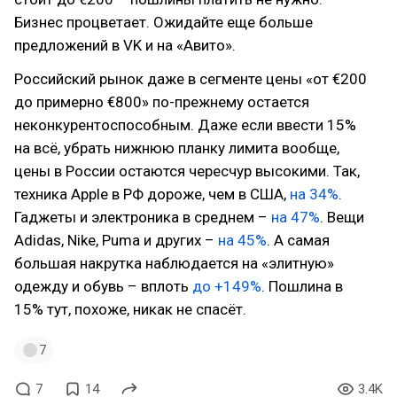
Бизнес процветает. Ожидайте еще больше
предложений в VK и на «Авито».
Российский рынок даже в сегменте цены «от €200
до примерно €800» по-прежнему остается
неконкурентоспособным. Даже если ввести 15%
на всё, убрать нижнюю планку лимита вообще,
цены в России остаются чересчур высокими. Так,
техника Apple в РФ дороже, чем в США,
на 34%
.
Гаджеты и электроника в среднем –
на 47%
. Вещи
Adidas, Nike, Puma и других –
на 45%
. А самая
большая накрутка наблюдается на «элитную»
одежду и обувь – вплоть
до +149%
. Пошлина в
15% тут, похоже, никак не спасёт.
7
7
14
3.4K