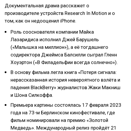
Документальная драма расскажет о
производителе устройств Research In Motion и о
том, как он недооценил iPhone.
Роль сооснователя компании Майка
Лазаридиса исполнил Джей Барушель
(«Малышка на миллион»), а её тогдашнего
содиректора Джеймса Балсилли сыграл Гленн
Хоуэртон («В Филадельфии всегда солнечно»).
В основу фильма легла книга «Потеря сигнала:
нерассказанная история невероятного взлёта и
падения BlackBerry» журналистов Жаки Макниш
и Шона Силкоффа.
Премьера картины состоялась 17 февраля 2023
года на 73-м Берлинском кинофестивале, где
фильм номинировали на премию «Золотой
Медведь». Международный релиз пройдёт 21