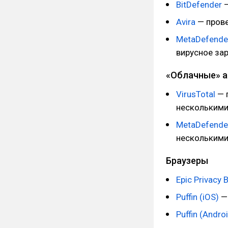
BitDefender
—
Avira
— прове
MetaDefender
вирусное за
«Облачные» 
VirusTotal
— 
несколькими
MetaDefende
несколькими
Браузеры
Epic Privacy 
Puffin (iOS)
— 
Puffin (Andro