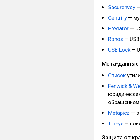
Securenvoy
—
Centrify
— му
Predator
— US
Rohos
— USB-
USB Lock
— U
Мета-данные
Список
утили
Fenwick & We
юридических
обращением 
Metapicz
— о
TinEye
— поис
Защита от кр