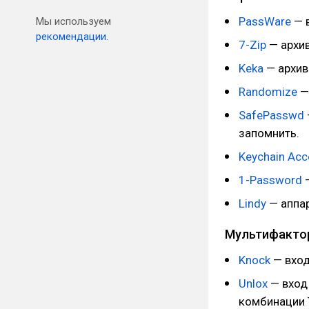
PassWare
— 
Мы используем
рекомендации.
7-Zip
— архив
Keka
— архив
Randomize
—
SafePasswd
запомнить.
Keychain Acc
1-Password
—
Lindy
— аппа
Мультифактор
Knock
— вход
Unlox
— вход
комбинации 