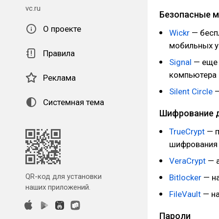
vc.ru
Безопасные 
О проекте
Wickr
— бесп
мобильных у
Правила
Signal
— еще 
компьютера 
Реклама
Silent Circle
—
Системная тема
Шифрование 
TrueCrypt
— п
шифрования 
VeraCrypt
— а
QR-код для установки
Bitlocker
— на
наших приложений.
FileVault
— на
Пароли