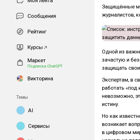
Моя лента
Защищённые ме
журналистов, к
Сообщения
Рейтинг
Курсы
Одной из важне
зачастую и без
Маркет
Подписка ChatGPT
защищать свои
Викторина
Экспертам, в с
работать «под 
невозможно, э
Темы
истину.
AI
Но как известн
возникает вопр
Сервисы
в цифровом ми