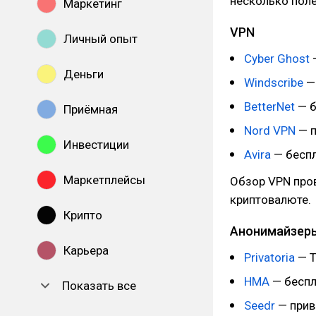
несколько пол
Маркетинг
VPN
Личный опыт
Cyber Ghost
Деньги
Windscribe
—
BetterNet
— б
Приёмная
Nord VPN
— п
Инвестиции
Avira
— беспл
Маркетплейсы
Обзор VPN про
криптовалюте.
Крипто
Анонимайзер
Карьера
Privatoria
— T
HMA
— беспл
Показать все
Seedr
— прив