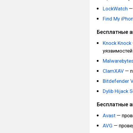
LockWatch
— 
Find My iPho
Бесплатные а
Knock Knock
уязвимостей 
Malwarebytes
ClamXAV
— п
Bitdefender 
Dylib Hijack 
Бесплатные а
Avast
— прове
AVG
— провер